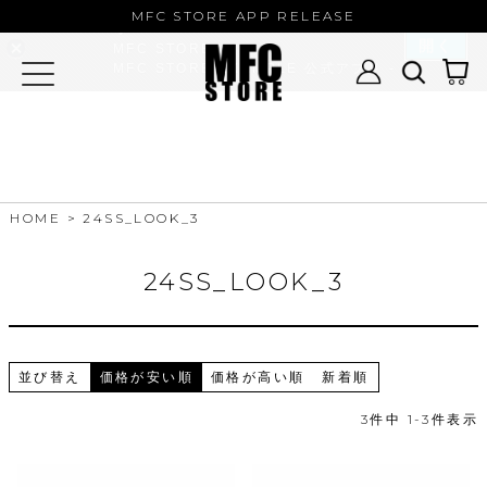
MFC STORE/EXAMPLE 公式アプ
MFC STORE APP RELEASE
リ
開く
MFC STORE
MFC STORE/EXAMPLE 公式アプリ -
Google Play
HOME
24SS_LOOK_3
24SS_LOOK_3
並び替え
価格が安い順
価格が高い順
新着順
3
件中
1
-
3
件表示