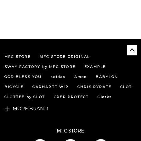
MFC STORE
MFC STORE ORIGINAL
ペー
ジト
SWAY FACTORY by MFC STORE
EXAMPLE
ップ
へ
GOD BLESS YOU
adidas
Amoe
BABYLON
BICYCLE
CARHARTT WIP
CHRIS PYRATE
CLOT
CLOTTEE by CLOT
CREP PROTECT
Clarks
MORE BRAND
MFC STORE