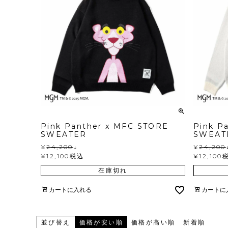
Pink Panther x MFC STORE
Pink P
SWEATER
SWEAT
¥
24,200
↓
¥
24,200
¥
12,100
税込
¥
12,100
在庫切れ
カートに入れる
カートに
並び替え
価格が安い順
価格が高い順
新着順