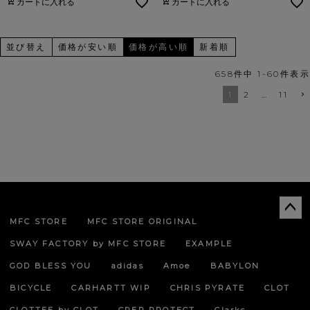
カートに入れる
カートに入れる
並び替え
価格が安い順
価格が高い順
新着順
658
件中
1
-
60
件表示
1
2
…
11
MFC STORE
MFC STORE ORIGINAL
ペー
ジト
SWAY FACTORY by MFC STORE
EXAMPLE
ップ
へ
GOD BLESS YOU
adidas
Amoe
BABYLON
BICYCLE
CARHARTT WIP
CHRIS PYRATE
CLOT