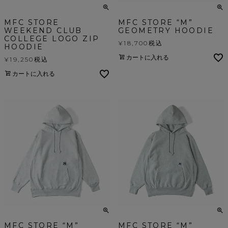
MFC STORE
MFC STORE “M”
WEEKEND CLUB
GEOMETRY HOODIE
COLLEGE LOGO ZIP
¥
18,700
税込
HOODIE
カートに入れる
¥
19,250
税込
カートに入れる
MFC STORE “M”
MFC STORE “M”