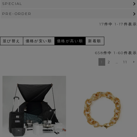
SPECIAL
PRE-ORDER
17
件中
1
-
17
件表示
並び替え
価格が安い順
価格が高い順
新着順
658
件中
1
-
60
件表示
1
2
…
11