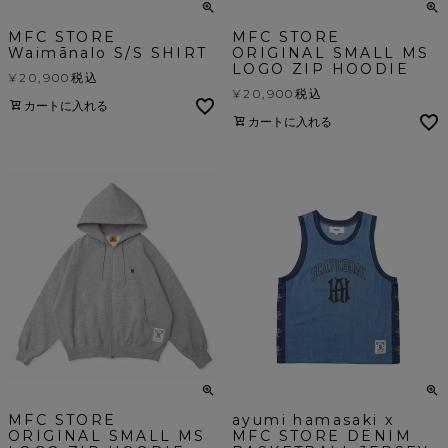
MFC STORE
MFC STORE
Waimānalo S/S SHIRT
ORIGINAL SMALL MS
LOGO ZIP HOODIE
¥
20,900
税込
¥
20,900
税込
カートに入れる
カートに入れる
MFC STORE
ayumi hamasaki x
ORIGINAL SMALL MS
MFC STORE DENIM