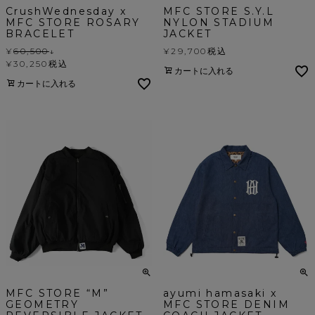
CrushWednesday x
MFC STORE S.Y.L
MFC STORE ROSARY
NYLON STADIUM
BRACELET
JACKET
¥
60,500
↓
¥
29,700
税込
¥
30,250
税込
カートに入れる
カートに入れる
MFC STORE “M”
ayumi hamasaki x
GEOMETRY
MFC STORE DENIM