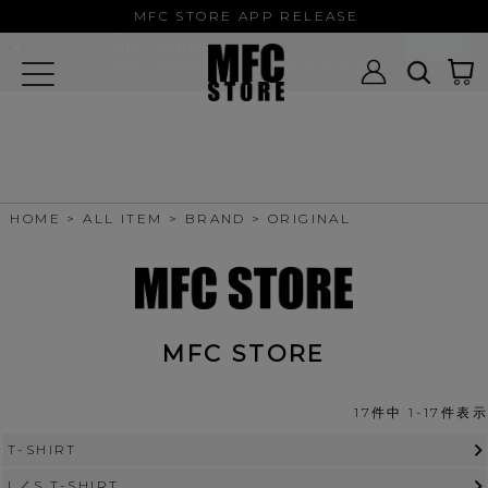
MFC STORE/EXAMPLE 公式アプ
MFC STORE APP RELEASE
リ
開く
MFC STORE
MFC STORE/EXAMPLE 公式アプリ -
Google Play
HOME
ALL ITEM
BRAND
ORIGINAL
MFC STORE
17
件中
1
-
17
件表示
T-SHIRT
L／S T-SHIRT