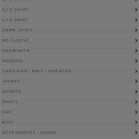
S／S SHIRT
L／S SHIRT
GAME SHIRT
NO SLEEVE
CREWNECK
HOODED
CARDIGAN・KNIT・SWEATER
JACKET
SHORTS
PANTS
CAP
KIDS
ACCESSORIES・GOODS