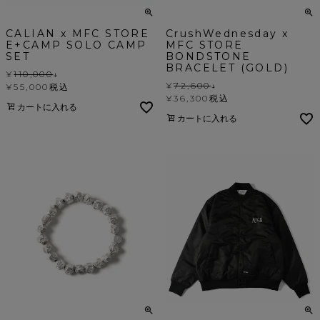
CALIAN x MFC STORE
CrushWednesday x
E+CAMP SOLO CAMP
MFC STORE
SET
BONDSTONE
BRACELET (GOLD)
¥
110,000
↓
¥
72,600
↓
¥
55,000
税込
¥
36,300
税込
カートに入れる
カートに入れる