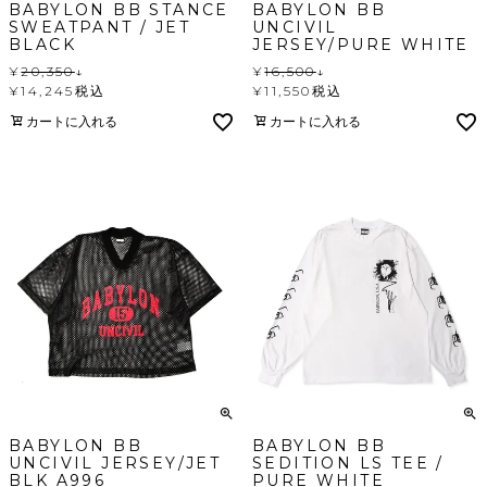
BABYLON BB STANCE
BABYLON BB
SWEATPANT / JET
UNCIVIL
BLACK
JERSEY/PURE WHITE
¥
20,350
↓
¥
16,500
↓
¥
14,245
税込
¥
11,550
税込
カートに入れる
カートに入れる
BABYLON BB
BABYLON BB
UNCIVIL JERSEY/JET
SEDITION LS TEE /
BLK A996
PURE WHITE