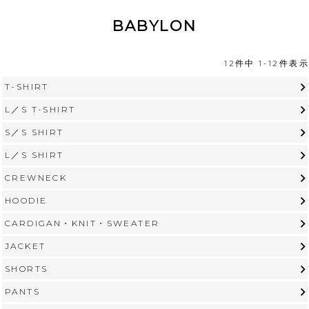
BABYLON
12
件中
1
-
12
件表示
T-SHIRT
L／S T-SHIRT
S／S SHIRT
L／S SHIRT
CREWNECK
HOODIE
CARDIGAN・KNIT・SWEATER
JACKET
SHORTS
PANTS