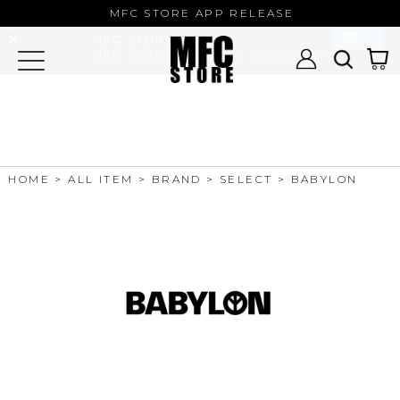
MFC STORE/EXAMPLE 公式アプ
MFC STORE APP RELEASE
リ
開く
MFC STORE
MFC STORE/EXAMPLE 公式アプリ -
Google Play
HOME
ALL ITEM
BRAND
SELECT
BABYLON