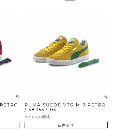
 RETRO
PUMA SUEDE VTG MIJ RETRO
/ 380537-03
¥
20,350
税込
在庫切れ