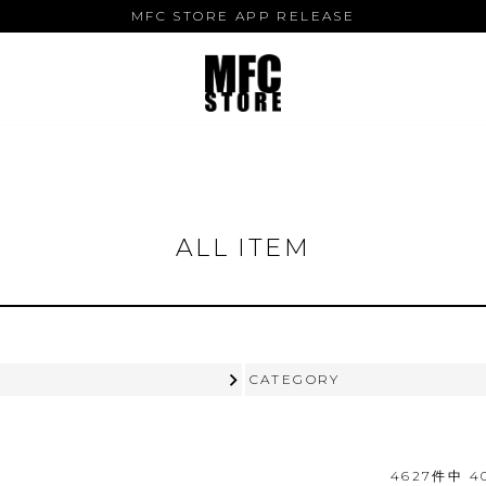
MFC STORE APP RELEASE
ALL ITEM
CATEGORY
4627
件中
4