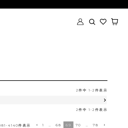
2
件中
1
-
2
件表示
2
件中
1
-
2
件表示
1
…
68
69
70
…
78
081
-
4140
件表示