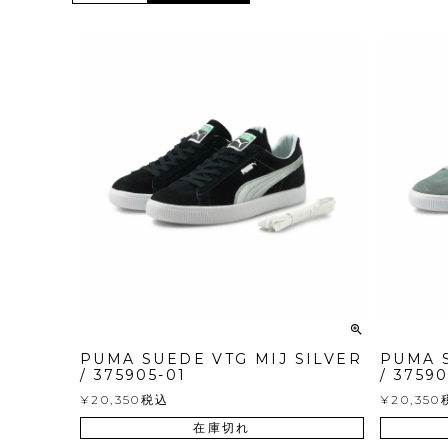
PUMA SUEDE VTG MIJ SILVER
PUMA S
/ 375905-01
/ 3759
¥
20,350
税込
¥
20,350
在庫切れ