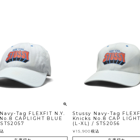
 Navy-Tag FLEXFIT N.Y.
Stussy Navy-Tag FLEXF
 No.8 CAPLIGHT BLUE
Knicks No.8 CAP LIGH
/ STS2057
(L-XL) / STS2056
込
¥
15,900
税込
在庫切れ
在庫切れ