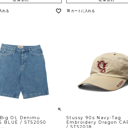
入れる
カートに入れる
 Big OL Denimu
Stussy 90s Navy-Tag
 BLUE / STS2050
Embroidery Dragon CA
/ STS2018