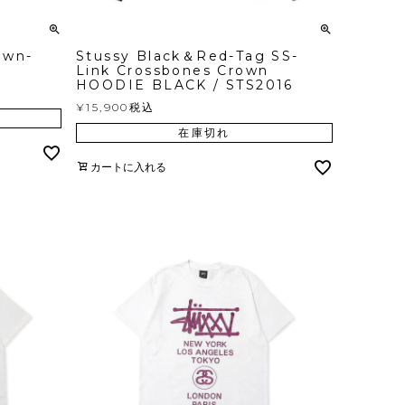
own-
Stussy Black＆Red-Tag SS-
Link Crossbones Crown
HOODIE BLACK / STS2016
¥
15,900
税込
在庫切れ
カートに入れる