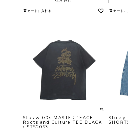
カートに入れる
カートに
Stussy 00s MASTERPEACE
Stussy
Roots and Culture TEE BLACK
SHORTS
/ STS2053