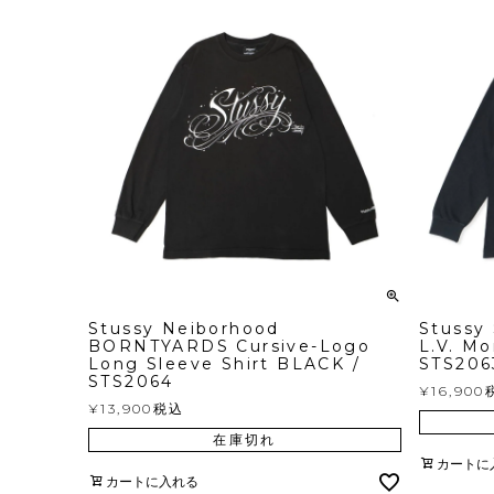
Stussy Neiborhood
Stussy 
BORNTYARDS Cursive-Logo
L.V. M
Long Sleeve Shirt BLACK /
STS206
STS2064
¥
16,900
¥
13,900
税込
在庫切れ
カートに
カートに入れる