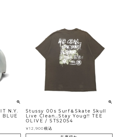
IT N.Y.
Stussy 00s Surf＆Skate Skull
T BLUE
Live Clean…Stay Youg!! TEE
OLIVE / STS2054
¥
12,900
税込
在庫切れ