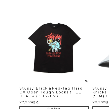
Stussy Black＆Red-Tag Hard
Stussy
OX Open Tough Locks!! TEE
Knicks
BLACK / STS2058
(S-M) 
¥
7,900
税込
¥
9,900
税
在庫切れ