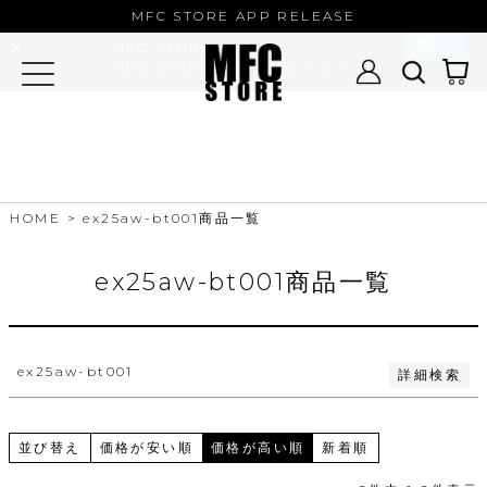
MFC STORE/EXAMPLE 公式アプ
バンドル販売
MFC STORE APP RELEASE
リ
開く
MFC STORE
MFC STORE/EXAMPLE 公式アプリ -
予約商品
Google Play
予約商品のみを表示
並び順
新着順
登録順
価格が安い順
HOME
ex25aw-bt001商品一覧
価格が高い順
優先度順
レビュー順
ex25aw-bt001商品一覧
キーワードヒット順
検索
ex25aw-bt001
詳細検索
並び替え
価格が安い順
価格が高い順
新着順