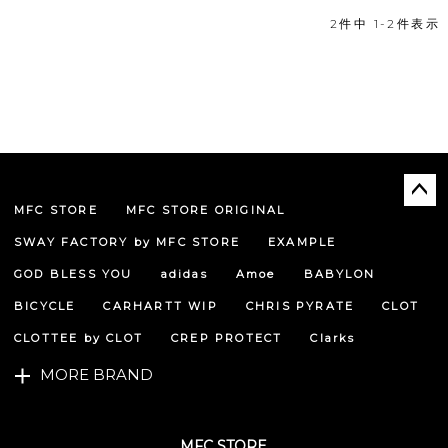
2
件中
1
-
2
件表示
MFC STORE
MFC STORE ORIGINAL
ペー
ジト
SWAY FACTORY by MFC STORE
EXAMPLE
ップ
へ
GOD BLESS YOU
adidas
Amoe
BABYLON
BICYCLE
CARHARTT WIP
CHRIS PYRATE
CLOT
CLOTTEE by CLOT
CREP PROTECT
Clarks
MORE BRAND
MFC STORE