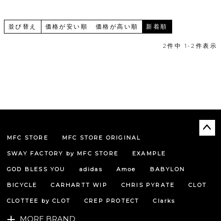
並び替え
価格が安い順
価格が高い順
新着順
2
件中
1
-
2
件表示
MFC STORE
MFC STORE ORIGINAL
ペー
ジト
SWAY FACTORY by MFC STORE
EXAMPLE
ップ
へ
GOD BLESS YOU
adidas
Amoe
BABYLON
BICYCLE
CARHARTT WIP
CHRIS PYRATE
CLOT
CLOTTEE by CLOT
CREP PROTECT
Clarks
MORE BRAND