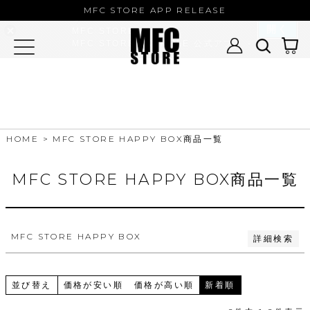
MFC STORE/EXAMPLE 公式アプ
バンドル販売
MFC STORE APP RELEASE
リ
開く
MFC STORE
MFC STORE/EXAMPLE 公式アプリ -
予約商品
Google Play
予約商品のみを表示
並び順
新着順
登録順
価格が安い順
HOME
MFC STORE HAPPY BOX商品一覧
価格が高い順
優先度順
レビュー順
MFC STORE HAPPY BOX商品一覧
キーワードヒット順
検索
MFC STORE HAPPY BOX
詳細検索
並び替え
価格が安い順
価格が高い順
新着順