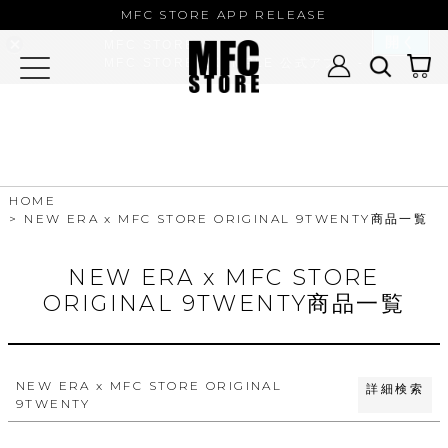
MFC STORE/EXAMPLE 公式アプ
MFC STORE APP RELEASE
リ
開く
MFC STORE
バンドル販売
MFC STORE/EXAMPLE 公式アプリ -
Google Play
予約商品
予約商品のみを表示
並び順
HOME
新着順
NEW ERA x MFC STORE ORIGINAL 9TWENTY商品一覧
登録順
価格が安い順
価格が高い順
NEW ERA x MFC STORE
優先度順
ORIGINAL 9TWENTY商品一覧
レビュー順
キーワードヒット順
検索
NEW ERA x MFC STORE ORIGINAL
詳細検索
9TWENTY