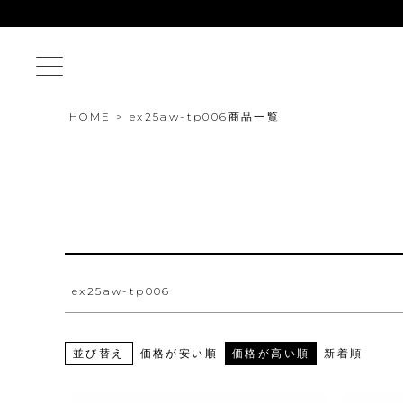
〜
商品タグ
セール
限定
再入荷
翌日発送
サイズ
指定なし
S
M
22.5cm
23.0cm
HOME
ex25aw-tp006商品一覧
カラー
レッド
ブルー
イエロー
ex25aw-tp006
並び替え
価格が安い順
価格が高い順
新着順