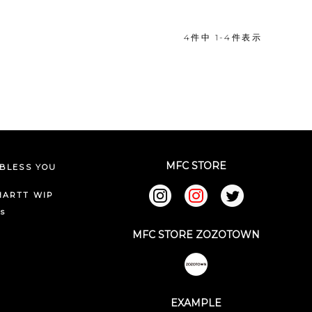
4
件中
1
-
4
件表示
MFC STORE
BLESS YOU
HARTT WIP
ks
MFC STORE ZOZOTOWN
EXAMPLE