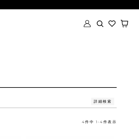
い順
価格が高い順
優先度順
レビュー順
詳細検索
4
件中
1
-
4
件表示