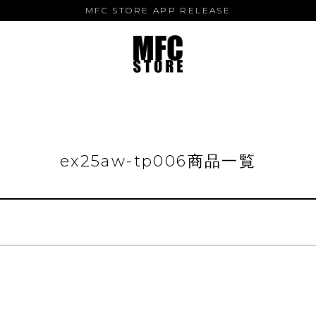
MFC STORE APP RELEASE
バンドル販売
予約商品
予約商品のみを表示
並び順
新着順
登録順
価格が安
キーワードヒット順
ex25aw-tp006商品一覧
検索