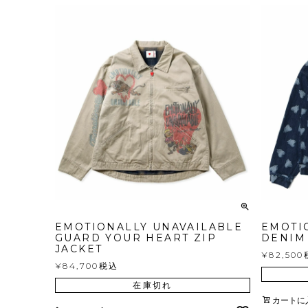
EMOTIONALLY UNAVAILABLE
EMOTI
GUARD YOUR HEART ZIP
DENIM
JACKET
¥
82,500
¥
84,700
税込
在庫切れ
カートに