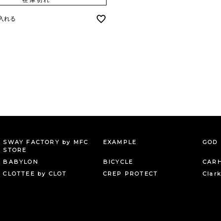
入れる
SWAY FACTORY by MFC
EXAMPLE
GOD 
STORE
BABYLON
BICYCLE
CAR
CLOTTEE by CLOT
CREP PROTECT
Clar