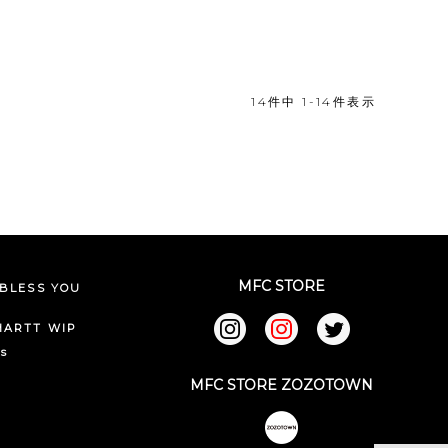
14
件中
1
-
14
件表示
MFC STORE
BLESS YOU
HARTT WIP
ks
MFC STORE ZOZOTOWN