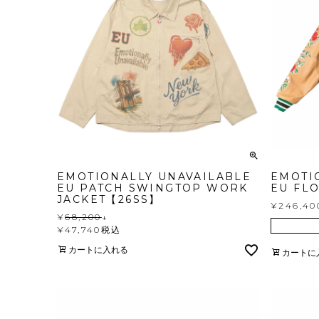
EMOTIONALLY UNAVAILABLE
EMOTI
EU PATCH SWINGTOP WORK
EU FLO
JACKET【26SS】
¥
246,40
¥
68,200
↓
¥
47,740
税込
カートに入れる
カートに