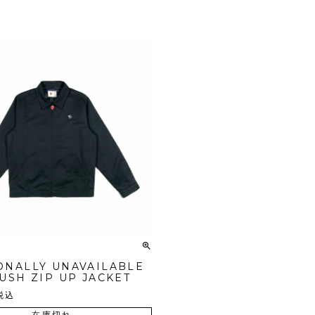
ONALLY UNAVAILABLE
USH ZIP UP JACKET
税込
在庫切れ