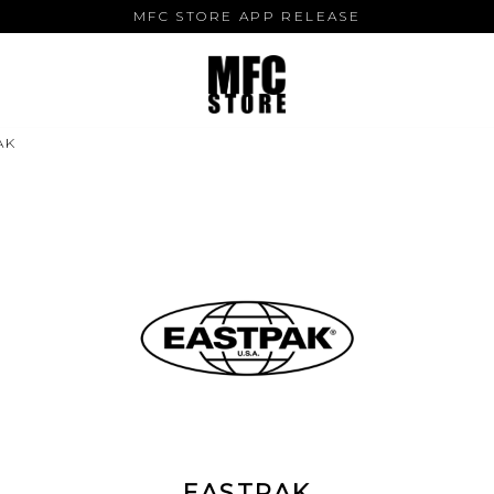
MFC STORE APP RELEASE
AK
EASTPAK