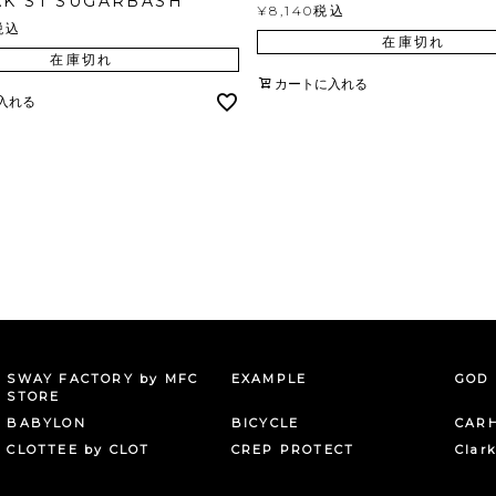
AK ST SUGARBASH
¥
8,140
税込
税込
在庫切れ
在庫切れ
カートに入れる
入れる
SWAY FACTORY by MFC
EXAMPLE
GOD 
STORE
BABYLON
BICYCLE
CAR
CLOTTEE by CLOT
CREP PROTECT
Clar