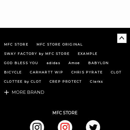
MFC STORE
MFC STORE ORIGINAL
ペー
ジト
SWAY FACTORY by MFC STORE
EXAMPLE
ップ
へ
GOD BLESS YOU
adidas
Amoe
BABYLON
BICYCLE
CARHARTT WIP
CHRIS PYRATE
CLOT
CLOTTEE by CLOT
CREP PROTECT
Clarks
MORE BRAND
MFC STORE