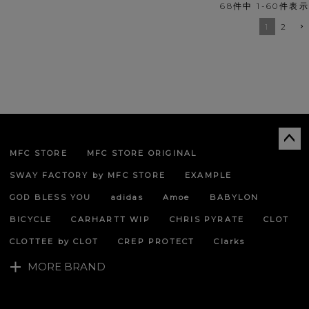
68
件中
1
-
60
件表示
1
2
MFC STORE
MFC STORE ORIGINAL
ペー
ジト
SWAY FACTORY by MFC STORE
EXAMPLE
ップ
へ
GOD BLESS YOU
adidas
Amoe
BABYLON
BICYCLE
CARHARTT WIP
CHRIS PYRATE
CLOT
CLOTTEE by CLOT
CREP PROTECT
Clarks
MORE BRAND