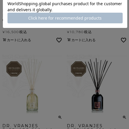
DR. VRANJES
DR. VRANJES
DIFFUSER 500ml /
DIFFUSER 250ml /
GINGER LIME ＜ジンジ
GREEN FLOWERS ＜グ
ャー ライム＞
リーン フラワーズ＞
¥
16,500
税込
¥
10,780
税込
カートに入れる
カートに入れる
DR. VRANJES
DR. VRANJES