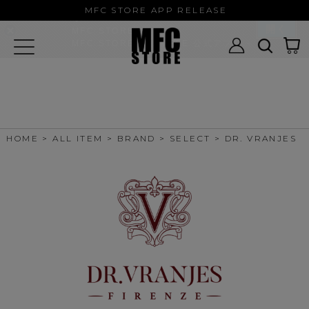
MFC STORE/EXAMPLE 公式アプ
MFC STORE APP RELEASE
リ
開く
MFC STORE
MFC STORE/EXAMPLE 公式アプリ -
Google Play
HOME
ALL ITEM
BRAND
SELECT
DR. VRANJES