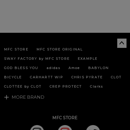
MFC STORE
MFC STORE ORIGINAL
ペー
ジト
SWAY FACTORY by MFC STORE
EXAMPLE
ップ
へ
GOD BLESS YOU
adidas
Amoe
BABYLON
BICYCLE
CARHARTT WIP
CHRIS PYRATE
CLOT
CLOTTEE by CLOT
CREP PROTECT
Clarks
MORE BRAND
MFC STORE