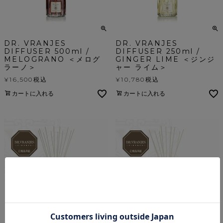
DR. VRANJES
DR. VRANJES
DIFFUSER 500ml /
DIFFUSER 250ml /
MELOGRANO ＜メログ
GINGER LIME ＜ジンジ
ラーノ＞
ャー ライム＞
¥
16,500
税込
¥
10,780
税込
カートに入れる
カートに入れる