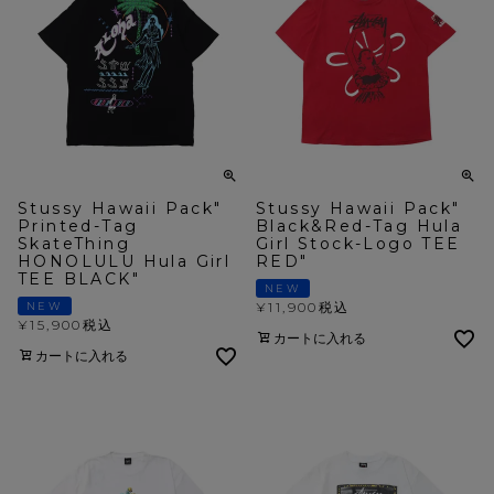
Stussy Hawaii Pack"
Stussy Hawaii Pack"
Printed-Tag
Black&Red-Tag Hula
SkateThing
Girl Stock-Logo TEE
HONOLULU Hula Girl
RED"
TEE BLACK"
NEW
¥
11,900
税込
NEW
¥
15,900
税込
カートに入れる
カートに入れる