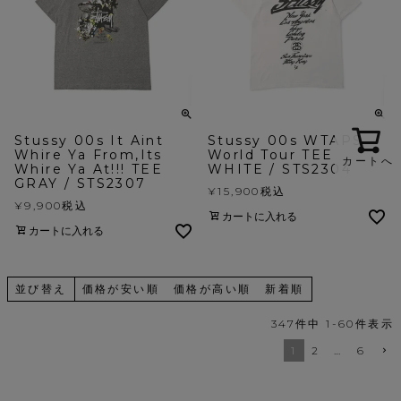
Stussy 00s It Aint
Stussy 00s WTAPS
Whire Ya From,Its
World Tour TEE
カートへ
Whire Ya At!!! TEE
WHITE / STS2304
GRAY / STS2307
¥
15,900
税込
¥
9,900
税込
カートに入れる
カートに入れる
並び替え
価格が安い順
価格が高い順
新着順
347
件中
1
-
60
件表示
1
2
…
6