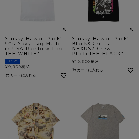
Stussy Hawaii Pack"
Stussy Hawaii Pack"
90s Navy-Tag Made
Black&Red-Tag
in USA Rainbow-Line
NEXUS7 Crew-
TEE WHITE"
PhotoTEE BLACK"
¥
18,900
税込
NEW
¥
9,900
税込
カートに入れる
カートに入れる