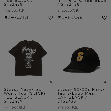
TEE BLACK /
In The U.K. TEE BLUE
STS2439
/ STS2438
¥
15,900
税込
¥
12,900
税込
カートに入れる
カートに入れる
Stussy Navy-Tag
Stussy 90-00s Navy-
World Tour(SLICK)
Tag S-Logo Mesh
TEE BLACK /
CAP BLACK /
STS2437
STS2436
¥
14,900
税込
¥
11,900
税込