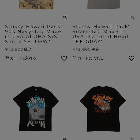
Stussy Hawaii Pack"
Stussy Hawaii Pack"
90s Navy-Tag Made
Silver-Tag Made in
in USA ALOHA S/S
USA Diamond Head
Shirts YELLOW"
TEE GRAY"
¥
18,900
税込
¥
12,900
税込
カートに入れる
カートに入れる