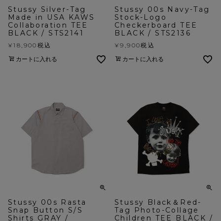
Stussy Silver-Tag
Stussy 00s Navy-Tag
Made in USA KAWS
Stock-Logo
Collaboration TEE
Checkerboard TEE
BLACK / STS2141
BLACK / STS2136
¥
18,900
税込
¥
9,900
税込
カートに入れる
カートに入れる
Stussy 00s Rasta
Stussy Black＆Red-
Snap Button S/S
Tag Photo-Collage
Shirts GRAY /
Children TEE BLACK /