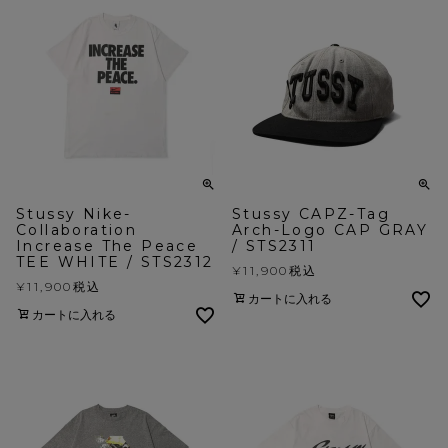
Stussy Nike-
Stussy CAPZ-Tag
Collaboration
Arch-Logo CAP GRAY
Increase The Peace
/ STS2311
TEE WHITE / STS2312
¥
11,900
税込
¥
11,900
税込
カートに入れる
カートに入れる