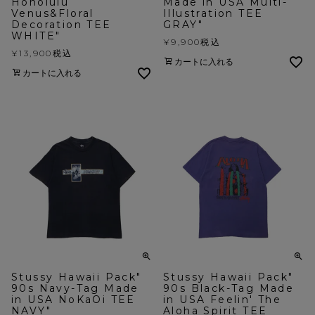
Honolulu
Made in USA Multi-
Venus&Floral
Illustration TEE
Decoration TEE
GRAY"
WHITE"
¥
9,900
税込
¥
13,900
税込
カートに入れる
カートに入れる
Stussy Hawaii Pack"
Stussy Hawaii Pack"
90s Navy-Tag Made
90s Black-Tag Made
in USA NoKaOi TEE
in USA Feelin' The
NAVY"
Aloha Spirit TEE