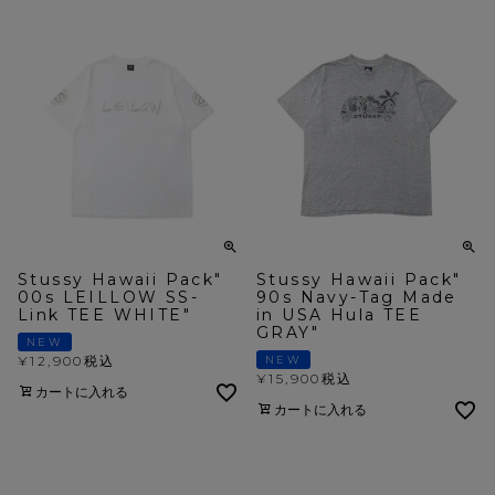
Stussy Hawaii Pack"
Stussy Hawaii Pack"
00s LEILLOW SS-
90s Navy-Tag Made
Link TEE WHITE"
in USA Hula TEE
GRAY"
NEW
¥
12,900
税込
NEW
¥
15,900
税込
カートに入れる
カートに入れる