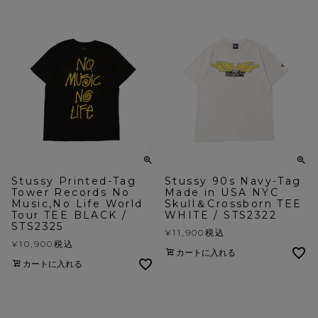
Stussy Printed-Tag
Stussy 90s Navy-Tag
Tower Records No
Made in USA NYC
Music,No Life World
Skull＆Crossborn TEE
Tour TEE BLACK /
WHITE / STS2322
STS2325
¥
11,900
税込
¥
10,900
税込
カートに入れる
カートに入れる