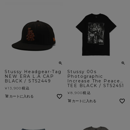
Stussy Headgear-Tag
Stussy 00s
NEW ERA L.A CAP
Photographic
BLACK / STS2449
Increase The Peace…
TEE BLACK / STS2451
¥
13,900
税込
¥
8,900
税込
カートに入れる
カートに入れる