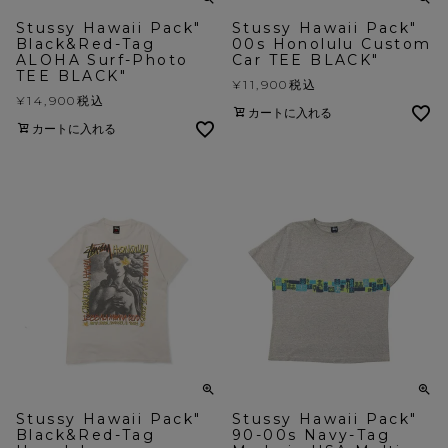
Stussy Hawaii Pack"
Stussy Hawaii Pack"
Black&Red-Tag
00s Honolulu Custom
ALOHA Surf-Photo
Car TEE BLACK"
TEE BLACK"
¥
11,900
税込
¥
14,900
税込
カートに入れる
カートに入れる
Stussy Hawaii Pack"
Stussy Hawaii Pack"
Black&Red-Tag
90-00s Navy-Tag