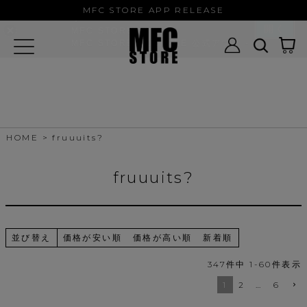
MFC STORE/EXAMPLE 公式アプ
MFC STORE APP RELEASE
リ
開く
MFC STORE
MFC STORE/EXAMPLE 公式アプリ -
Google Play
HOME
fruuuits?
fruuuits?
並び替え
価格が安い順
価格が高い順
新着順
347
件中
1
-
60
件表示
1
2
…
6