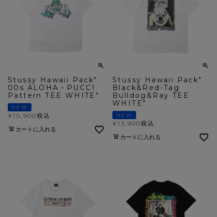
Stussy Hawaii Pack"
Stussy Hawaii Pack"
00s ALOHA・PUCCI
Black&Red-Tag
Pattern TEE WHITE"
Bulldog&Ray TEE
WHITE"
NEW
¥
10,900
税込
NEW
¥
13,900
税込
カートに入れる
カートに入れる