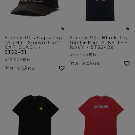
Stussy 00s Caps-Tag
Stussy 90s Black-Tag
”ARMY” Shawn-Font
Rasta-Man NIKE TEE
CAP BLACK /
NAVY / STS2429
STS2431
¥
52,900
税込
¥
13,900
税込
カートに入れる
カートに入れる