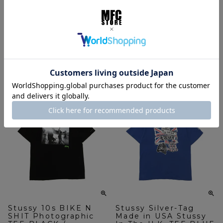
Stussy 00s S.F.
Stussy 90s Navy-Tag
Rockin' The Next
Made in USA Soldier
Wave!! TEE WHITE /
TEE GRAY / STS2440
STS2441
¥
18,900
税込
¥
18,900
税込
カートに入れる
カートに入れる
Stussy 10s BIKE N
Stussy Silver-Tag
SHIT Photographic
Made in USA Stussy