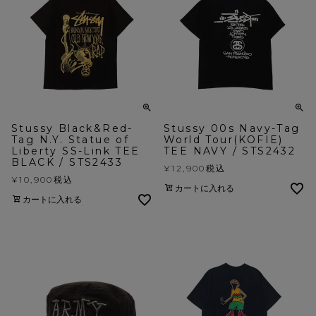
Stussy Black&Red-
Stussy 00s Navy-Tag
Tag N.Y. Statue of
World Tour(KOFIE)
Liberty SS-Link TEE
TEE NAVY / STS2432
BLACK / STS2433
¥
12,900
税込
¥
10,900
税込
カートに入れる
カートに入れる