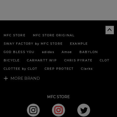
MFC STORE
MFC STORE ORIGINAL
ペー
ジト
SWAY FACTORY by MFC STORE
EXAMPLE
ップ
へ
GOD BLESS YOU
adidas
Amoe
BABYLON
BICYCLE
CARHARTT WIP
CHRIS PYRATE
CLOT
CLOTTEE by CLOT
CREP PROTECT
Clarks
MORE BRAND
MFC STORE