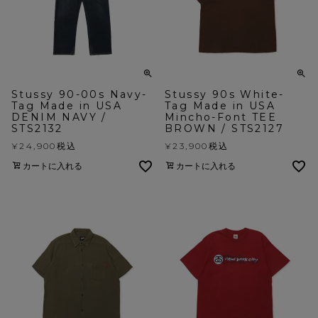
Stussy 90-00s Navy-
Stussy 90s White-
Tag Made in USA
Tag Made in USA
DENIM NAVY /
Mincho-Font TEE
STS2132
BROWN / STS2127
¥
24,900
税込
¥
23,900
税込
カートに入れる
カートに入れる