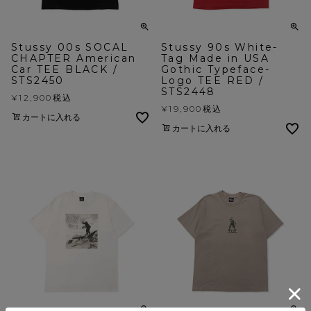
Stussy 00s SOCAL
Stussy 90s White-
CHAPTER American
Tag Made in USA
Car TEE BLACK /
Gothic Typeface-
STS2450
Logo TEE RED /
STS2448
¥
12,900
税込
¥
19,900
税込
カートに入れる
カートに入れる