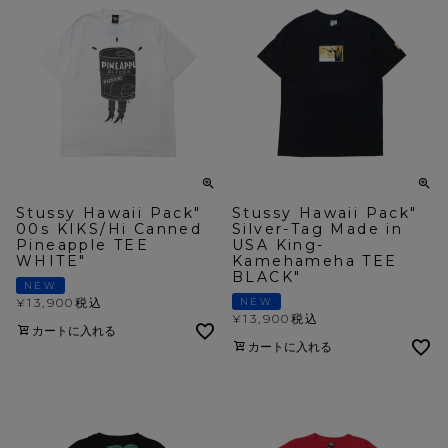
Stussy Hawaii Pack"
Stussy Hawaii Pack"
00s KIKS/Hi Canned
Silver-Tag Made in
Pineapple TEE
USA King-
WHITE"
Kamehameha TEE
BLACK"
NEW
¥
13,900
税込
NEW
¥
13,900
税込
カートに入れる
カートに入れる