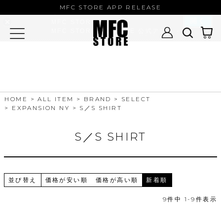
MFC STORE/EXAMPLE 公式アプ
MFC STORE APP RELEASE
リ
開く
MFC STORE
MFC STORE/EXAMPLE 公式アプリ -
Google Play
HOME
ALL ITEM
BRAND
SELECT
EXPANSION NY
S／S SHIRT
S／S SHIRT
並び替え
価格が安い順
価格が高い順
新着順
9
件中
1
-
9
件表示