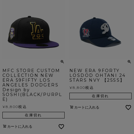
MFC STORE CUSTOM
NEW ERA 9FORTY
COLLECTION NEW
LOSDOD OHTANI 24
ERA 59FIFTY LOS
STARS NVY 【25SS】
ANGELES DODGERS
¥
8,800
税込
Design by
SOSHI(BLACK/PURPL
在庫切れ
E)
¥
8,800
税込
カートに入れる
在庫切れ
カートに入れる