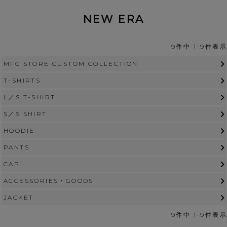
NEW ERA
9
件中
1
-
9
件表示
MFC STORE CUSTOM COLLECTION
T-SHIRTS
L／S T-SHIRT
S／S SHIRT
HOODIE
PANTS
CAP
ACCESSORIES・GOODS
JACKET
9
件中
1
-
9
件表示