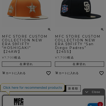
MFC STORE CUSTOM
MFC STORE CUSTOM
COLLECTION NEW
COLLECTION NEW
ERA 59FIFTY
ERA 59FIFTY “San
“HOSHIGAKI”
Diego Padres”
【24AW】
【24SS】
¥
7,700
税込
¥
7,700
税込
在庫切れ
在庫切れ
カートに入れる
カートに入れる
並び替え
価格が安い順
価格が高い順
新着順
404
件中
61
-
120
件表示
1
2
3
…
7