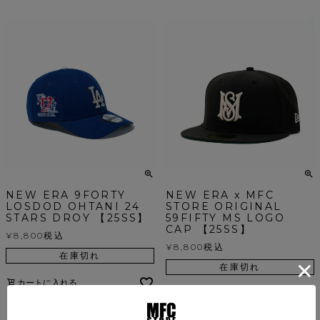
NEW ERA 9FORTY
NEW ERA x MFC
LOSDOD OHTANI 24
STORE ORIGINAL
STARS DROY 【25SS】
59FIFTY MS LOGO
CAP 【25SS】
¥
8,800
税込
¥
8,800
税込
在庫切れ
在庫切れ
カートに入れる
カートに入れる