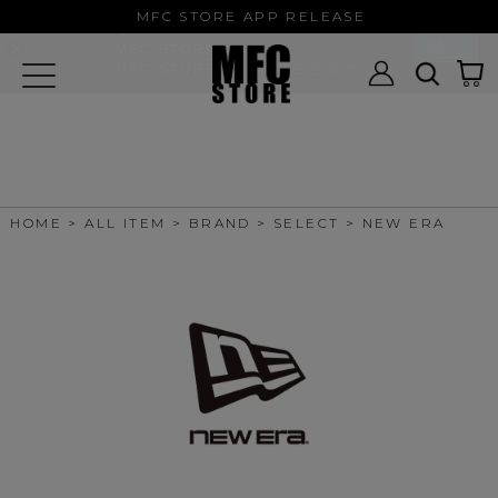
MFC STORE/EXAMPLE 公式アプ
MFC STORE APP RELEASE
リ
開く
MFC STORE
MFC STORE/EXAMPLE 公式アプリ -
Google Play
HOME
ALL ITEM
BRAND
SELECT
NEW ERA