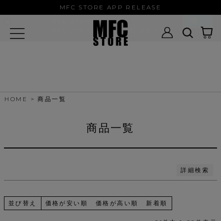
MFC STORE/EXAMPLE 公式アプ
バンドル販売
MFC STORE APP RELEASE
リ
開く
MFC STORE
MFC STORE/EXAMPLE 公式アプリ -
予約商品
Google Play
予約商品のみを表示
並び順
新着順
登録順
価格が安い順
HOME
商品一覧
価格が高い順
優先度順
レビュー順
商品一覧
キーワードヒット順
検索
詳細検索
並び替え
価格が安い順
価格が高い順
新着順