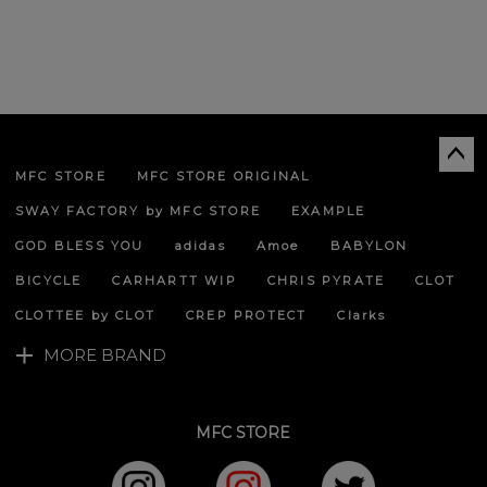
MFC STORE
MFC STORE ORIGINAL
ペー
ジト
SWAY FACTORY by MFC STORE
EXAMPLE
ップ
へ
GOD BLESS YOU
adidas
Amoe
BABYLON
BICYCLE
CARHARTT WIP
CHRIS PYRATE
CLOT
CLOTTEE by CLOT
CREP PROTECT
Clarks
MORE BRAND
MFC STORE