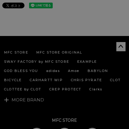
MFC STORE
MFC STORE ORIGINAL
ペー
ジト
SWAY FACTORY by MFC STORE
EXAMPLE
ップ
へ
GOD BLESS YOU
adidas
Amoe
BABYLON
BICYCLE
CARHARTT WIP
CHRIS PYRATE
CLOT
CLOTTEE by CLOT
CREP PROTECT
Clarks
MORE BRAND
MFC STORE