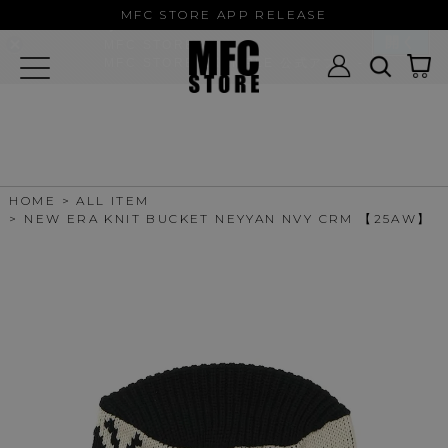
MFC STORE/EXAMPLE 公式アプ
MFC STORE APP RELEASE
リ
開く
MFC STORE
MFC STORE/EXAMPLE 公式アプリ -
Google Play
HOME
ALL ITEM
NEW ERA KNIT BUCKET NEYYAN NVY CRM 【25AW】