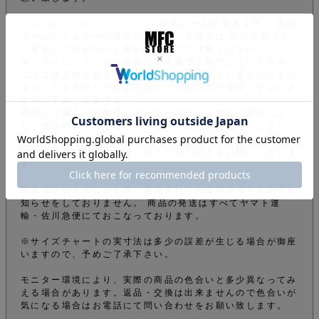
info@mfc-store.com から確認メールが届きます。 迷惑
メールフィルターの設定をされている場合は 受信可能設定
に変更して頂かないと届かないのでご注意ください。
オンラインショップの商品は実店舗でも販売しているため、
ご注文確定後でもタイミングにより在庫がない場合がござい
ます。できる限りそのようなことがないよう管理しておりま
すが、予めご了承下さい。
商品をご購入のお客様のオーダー内容から弊社の審査によ
り、電話やメールなどでオーダーを確認させて頂くことがご
ざいます。その為、商品の発送が遅くなってしまうこともご
ざいますが、ご了承の上ご購入のお手続きをお願いいたしま
す。
商品発送のお知らせの際に運送会社様の追跡番号を個別でお
知らせをしておりません。 商品の発送はすべてヤマト運
輸・佐川急便にておこなっております。
※サイズチャートの実寸法は多少の誤差が生じる場合が御座
いますので、予めご了承下さい。
モニター環境により、実際の商品の色合いと多少異なってみ
える場合があります。返品・交換は出来ませんので色合いが
気になる場合はお電話にて問い合わせをお願い致します。