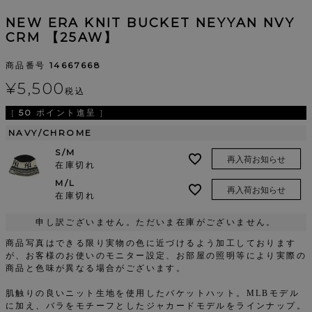
NEW ERA KNIT BUCKET NEYYAN NVY
CRM 【25AW】
商品番号
14667668
¥
5,500
税込
[
50
ポイント進呈 ]
NAVY/CHROME
S/M
再入荷お知らせ
在庫切れ
M/L
再入荷お知らせ
在庫切れ
申し訳ございません。ただいま在庫がございません。
商品写真はできる限り実物の色に近づけるよう加工しております
が、お客様のお使いのモニター設定、お部屋の照明等により実際の
商品と色味が異なる場合がございます。
肌触りの良いニット生地を使用したバケットハット。MLBモデル
に加え、バラをモチーフとしたジャカードモデルをラインナップ。