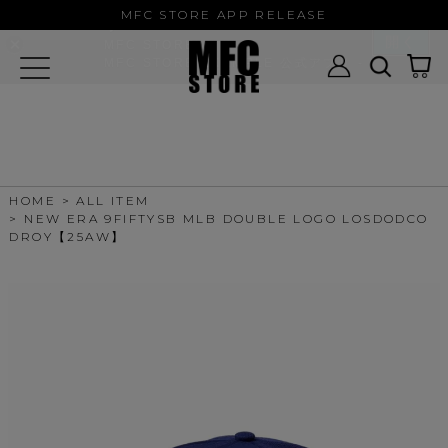
MFC STORE/EXAMPLE 公式アプ
MFC STORE APP RELEASE
リ
開く
MFC STORE
MFC STORE/EXAMPLE 公式アプリ -
Google Play
HOME
ALL ITEM
NEW ERA 9FIFTYSB MLB DOUBLE LOGO LOSDODCO
DROY【25AW】