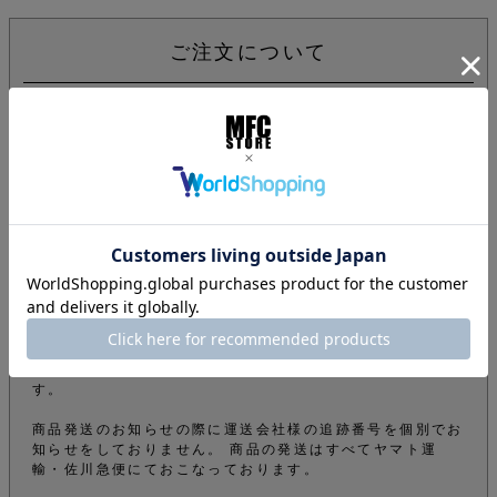
ご注文について
下記注意事項をお読みになってから商品のご購入手続きをお
願い致します。
info@mfc-store.com から確認メールが届きます。 迷惑
メールフィルターの設定をされている場合は 受信可能設定
に変更して頂かないと届かないのでご注意ください。
オンラインショップの商品は実店舗でも販売しているため、
ご注文確定後でもタイミングにより在庫がない場合がござい
ます。できる限りそのようなことがないよう管理しておりま
すが、予めご了承下さい。
商品をご購入のお客様のオーダー内容から弊社の審査によ
り、電話やメールなどでオーダーを確認させて頂くことがご
ざいます。その為、商品の発送が遅くなってしまうこともご
ざいますが、ご了承の上ご購入のお手続きをお願いいたしま
す。
商品発送のお知らせの際に運送会社様の追跡番号を個別でお
知らせをしておりません。 商品の発送はすべてヤマト運
輸・佐川急便にておこなっております。