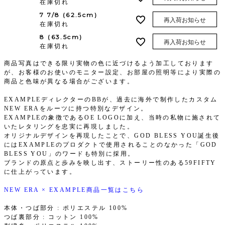
在庫切れ
7 7/8 (62.5cm)
再入荷お知らせ
在庫切れ
8 (63.5cm)
再入荷お知らせ
在庫切れ
商品写真はできる限り実物の色に近づけるよう加工しております
が、お客様のお使いのモニター設定、お部屋の照明等により実際の
商品と色味が異なる場合がございます。
EXAMPLEディレクターのBBが、過去に海外で制作したカスタム
NEW ERAをルーツに持つ特別なデザイン。
EXAMPLEの象徴であるOE LOGOに加え、当時の私物に施されて
いたレタリングを忠実に再現しました。
オリジナルデザインを再現したことで、GOD BLESS YOU誕生後
にはEXAMPLEのプロダクトで使用されることのなかった「GOD
BLESS YOU」のワードも特別に採用。
ブランドの原点と歩みを映し出す、ストーリー性のある59FIFTY
に仕上がっています。
NEW ERA × EXAMPLE商品一覧はこちら
本体・つば部分 : ポリエステル 100%
つば裏部分 : コットン 100%