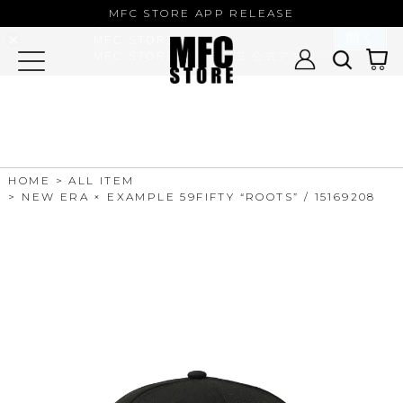
MFC STORE/EXAMPLE 公式アプ
MFC STORE APP RELEASE
リ
開く
MFC STORE
MFC STORE/EXAMPLE 公式アプリ -
Google Play
HOME
ALL ITEM
NEW ERA × EXAMPLE 59FIFTY “ROOTS” / 15169208