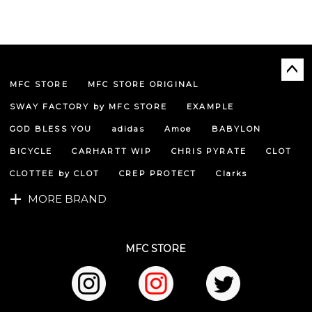
MFC STORE
MFC STORE ORIGINAL
ペー
ジト
SWAY FACTORY by MFC STORE
EXAMPLE
ップ
へ
GOD BLESS YOU
adidas
Amoe
BABYLON
BICYCLE
CARHARTT WIP
CHRIS PYRATE
CLOT
CLOTTEE by CLOT
CREP PROTECT
Clarks
MORE BRAND
MFC STORE