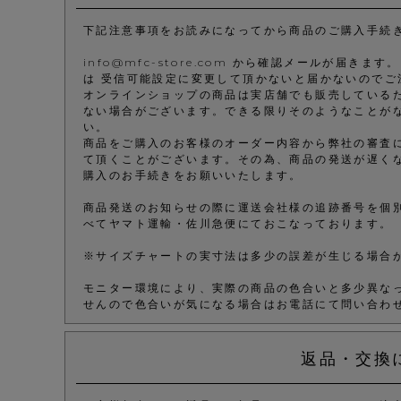
下記注意事項をお読みになってから商品のご購入手続
info@mfc-store.com から確認メールが届
は 受信可能設定に変更して頂かないと届かないのでご
オンラインショップの商品は実店舗でも販売している
ない場合がございます。できる限りそのようなことが
い。
商品をご購入のお客様のオーダー内容から弊社の審査
て頂くことがございます。その為、商品の発送が遅く
購入のお手続きをお願いいたします。
商品発送のお知らせの際に運送会社様の追跡番号を個
べてヤマト運輸・佐川急便にておこなっております。
※サイズチャートの実寸法は多少の誤差が生じる場合
モニター環境により、実際の商品の色合いと多少異な
せんので色合いが気になる場合はお電話にて問い合わ
返品・交換