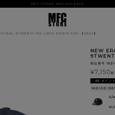
MFC STORE APP RELEASE
RIGINAL 9TWENTY MS LOGO DENIM CAP 【26SS】
NEW ERA
9TWENT
商品番号
152
¥
7,150
税
[
65
ポイント
INDIGO DE
S/
M/