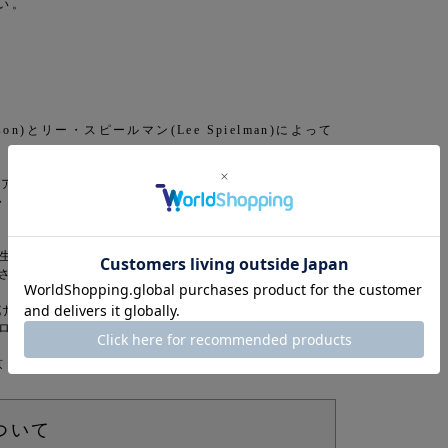
い。
son)とリー・スピールマン(Lee Spielman)によって
ウェアブランド。ハードコアパンクバンド「トラッシュ
ト・スティーブンソンとリー・スピールマンが2015年
の生のエネルギーから生まれた。服には、西海岸のス
させている。
でなくコミュニティを育む“場”と“体験”を作るこ
ローバルなファンベースを獲得してきた。
東京・原宿に初の常設店をオープンした。
ついて