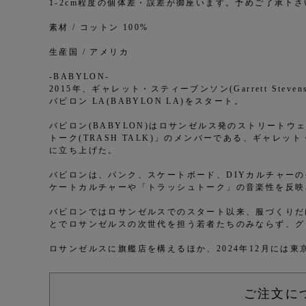
1-2cm程度の個体差・誤差が御座います。予めご了承下さ
素材 / コットン 100%
生産国 / アメリカ
-BABYLON-
2015年、ギャレット・スティーブンソン(Garrett Steven
バビロン LA(BABYLON LA)をスタート。
バビロン(BABYLON)はロサンゼルス発のストリート
トーク(TRASH TALK)」のメンバーである、ギャレッ
に立ち上げた。
バビロンは、パンク、スケートボード、DIYカルチャー
ケートカルチャーや「トラッシュトーク」の音楽性を反映
バビロンではロサンゼルスでのスタート以来、服づくりだけ
とでロサンゼルスの次世代を担う若者たちのみならず、グ
ロサンゼルスに旗艦店を構えるほか、2024年12月には
ご注文に