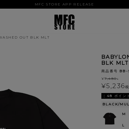
MFC STORE APP RELEASE
 WASHED OUT BLK MLT
BABYLO
BLK MLT
商品番号
BB-
¥
7,480
↓
¥
5,236
[
48
ポイント
BLACK/MUL
M
L