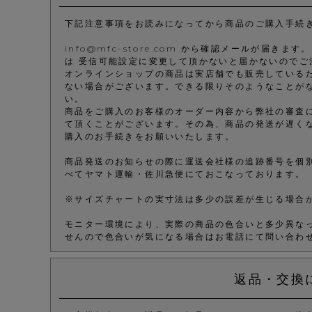
下記注意事項をお読みになってから商品のご購入手続
info@mfc-store.com から確認メールが届
は 受信可能設定に変更して頂かないと届かないのでご
オンラインショップの商品は実店舗でも販売している
ない場合がございます。できる限りそのようなことが
い。
商品をご購入のお客様のオーダー内容から弊社の審査
て頂くことがございます。その為、商品の発送が遅く
購入のお手続きをお願いいたします。
商品発送のお知らせの際に運送会社様の追跡番号を個
べてヤマト運輸・佐川急便にておこなっております。
※サイズチャートの実寸法は多少の誤差が生じる場合
モニター環境により、実際の商品の色合いと多少異な
せんので色合いが気になる場合はお電話にて問い合わ
返品・交換