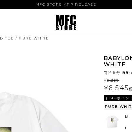
MFC STORE APP RELEASE
 TEE / PURE WHITE
BABYLO
WHITE
商品番号
BB-
¥
9,350
↓
¥
6,545
[
60
ポイント
PURE WHIT
M
L