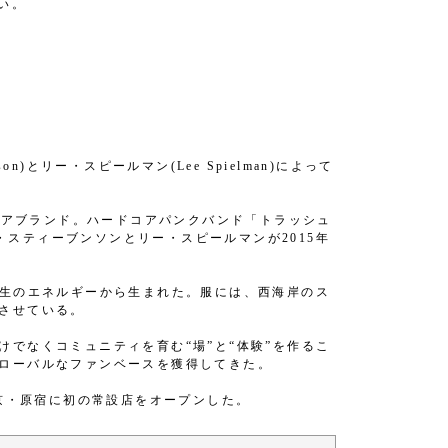
い。
son)とリー・スピールマン(Lee Spielman)によって
ウェアブランド。ハードコアパンクバンド「トラッシュ
ト・スティーブンソンとリー・スピールマンが2015年
の生のエネルギーから生まれた。服には、西海岸のス
させている。
でなくコミュニティを育む“場”と“体験”を作るこ
ローバルなファンベースを獲得してきた。
東京・原宿に初の常設店をオープンした。