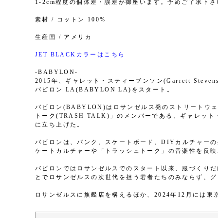
1-2cm程度の個体差・誤差が御座います。予めご了承下さ
素材 / コットン 100%
生産国 / アメリカ
JET BLACKカラーはこちら
-BABYLON-
2015年、ギャレット・スティーブンソン(Garrett Steven
バビロン LA(BABYLON LA)をスタート。
バビロン(BABYLON)はロサンゼルス発のストリート
トーク(TRASH TALK)」のメンバーである、ギャレッ
に立ち上げた。
バビロンは、パンク、スケートボード、DIYカルチャー
ケートカルチャーや「トラッシュトーク」の音楽性を反映
バビロンではロサンゼルスでのスタート以来、服づくりだけ
とでロサンゼルスの次世代を担う若者たちのみならず、グ
ロサンゼルスに旗艦店を構えるほか、2024年12月には