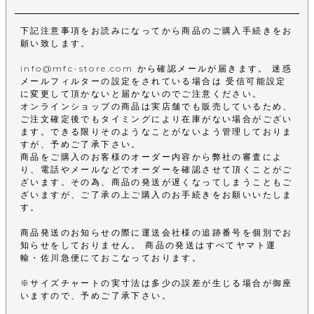
下記注意事項をお読みになってから商品のご購入手続きをお
願い致します。
info@mfc-store.com から確認メールが届きます。 迷惑
メールフィルターの設定をされている場合は 受信可能設定
に変更して頂かないと届かないのでご注意ください。
オンラインショップの商品は実店舗でも販売しているため、
ご注文確定後でもタイミングにより在庫がない場合がござい
ます。できる限りそのようなことがないよう管理しておりま
すが、予めご了承下さい。
商品をご購入のお客様のオーダー内容から弊社の審査によ
り、電話やメールなどでオーダーを確認させて頂くことがご
ざいます。その為、商品の発送が遅くなってしまうこともご
ざいますが、ご了承の上ご購入のお手続きをお願いいたしま
す。
商品発送のお知らせの際に運送会社様の追跡番号を個別でお
知らせをしておりません。 商品の発送はすべてヤマト運
輸・佐川急便にておこなっております。
※サイズチャートの実寸法は多少の誤差が生じる場合が御座
いますので、予めご了承下さい。