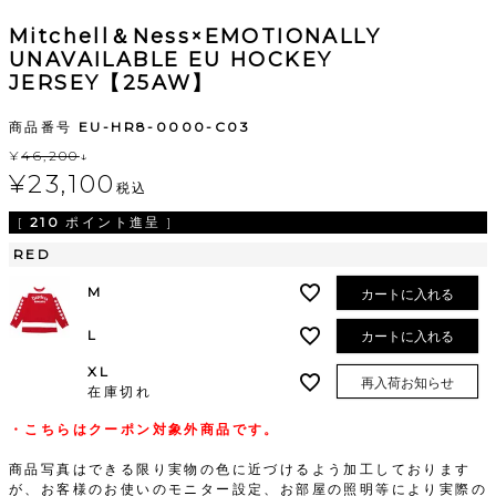
Mitchell＆Ness×EMOTIONALLY
UNAVAILABLE EU HOCKEY
JERSEY【25AW】
商品番号
EU-HR8-0000-C03
¥
46,200
↓
¥
23,100
税込
[
210
ポイント進呈 ]
RED
M
カートに入れる
L
カートに入れる
XL
再入荷お知らせ
在庫切れ
・こちらはクーポン対象外商品です。
商品写真はできる限り実物の色に近づけるよう加工しております
が、お客様のお使いのモニター設定、お部屋の照明等により実際の