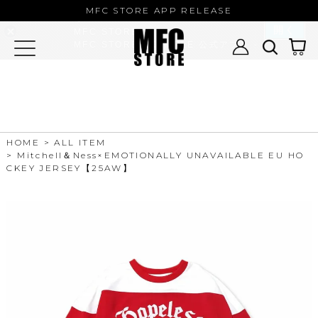
MFC STORE/EXAMPLE 公式アプ
MFC STORE APP RELEASE
リ
開く
MFC STORE
MFC STORE/EXAMPLE 公式アプリ -
Google Play
HOME
ALL ITEM
Mitchell＆Ness×EMOTIONALLY UNAVAILABLE EU HO
CKEY JERSEY【25AW】