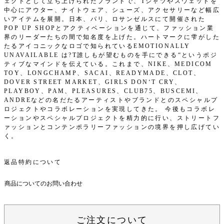
ェクトとして立ち上げられたブランドで、Tシャツやスウェットを
中心にアウター、ナイトウェア、シューズ、アクセサリーなど幅広
いアイテムを展開。日本、パリ、ロサンゼルスにて開催された
POP UP SHOPとアクティベーションを通じて、ファッション業
界のリーダーたちの間で知名度を上げた。ハートマークに雫がした
たるアイコニックなロゴで知られているEMOTIONALLY
UNAVAILABLE は?T誰しもが望むものを手にできる“というポジ
ティブなマインドを伝えている。これまで、NIKE、MEDICOM
TOY、LONGCHAMP、SACAI、READYMADE、CLOT、
DOVER STREET MARKET、GIRLS DON‘T CRY、
PLAYBOY、PAM、PLEASURES、CLUB75、BUSCEMI、
ANDREなどの名だたるアーティストやブランドとのスペシャルプ
ロジェクトやコラボレーションを実現してきた。 今後もコラボレ
ーションやスペシャルプロジェクトを精力的に行い、ストリートフ
ァッションとコンテンポラリーファッションの境界を押し広げてい
く。
返品特約について
商品についてのお問い合わせ
ご注文について