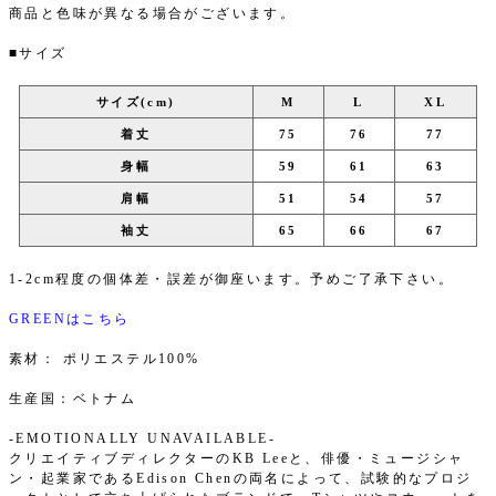
商品と色味が異なる場合がございます。
■サイズ
サイズ(cm)
M
L
XL
着丈
75
76
77
身幅
59
61
63
肩幅
51
54
57
袖丈
65
66
67
1-2cm程度の個体差・誤差が御座います。予めご了承下さい。
GREENはこちら
素材： ポリエステル100%
生産国：ベトナム
-EMOTIONALLY UNAVAILABLE-
クリエイティブディレクターのKB Leeと、俳優・ミュージシャ
ン・起業家であるEdison Chenの両名によって、試験的なプロジ