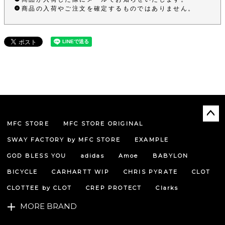
商品の入荷やご注文を確定するものではありません。
MFC STORE
MFC STORE ORIGINAL
ペー
ジト
SWAY FACTORY by MFC STORE
EXAMPLE
ップ
へ
GOD BLESS YOU
adidas
Amoe
BABYLON
BICYCLE
CARHARTT WIP
CHRIS PYRATE
CLOT
CLOTTEE by CLOT
CREP PROTECT
Clarks
MORE BRAND