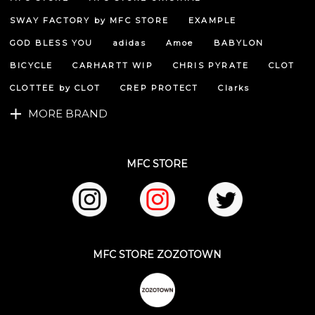
ペー
ジト
SWAY FACTORY by MFC STORE
EXAMPLE
ップ
へ
GOD BLESS YOU
adidas
Amoe
BABYLON
BICYCLE
CARHARTT WIP
CHRIS PYRATE
CLOT
CLOTTEE by CLOT
CREP PROTECT
Clarks
MORE BRAND
MFC STORE
MFC STORE ZOZOTOWN