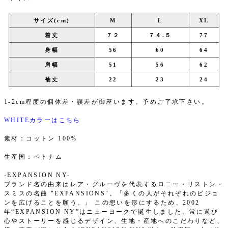
サイズ(cm)
M
L
XL
着丈
７２
７４.５
77
身幅
56
60
64
肩幅
51
56
62
袖丈
22
23
24
1-2cm程度の個体差・誤差が御座います。予めご了承下さい。
WHITEカラーはこちら
素材：コットン 100%
生産国：ベトナム
-EXPANSION NY-
ブランド名の由来はレア・グルーヴを代表するロニー・リストン・
スミスの名曲 "EXPANSIONS"。「多くの人がそれぞれのビジョ
ンを広げることを願う。」 この想いを形にするため、2002
年“EXPANSION NY”はニューヨークで誕生しました。常に遊び
心やストーリーを感じるデザイン、生地・産地へのこだわりなど、