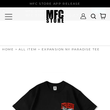
MFC STORE/EXAMPLE 公式アプ
MFC STORE APP RELEASE
リ
開く
MFC STORE
MFC STORE/EXAMPLE 公式アプリ -
Google Play
HOME
ALL ITEM
EXPANSION NY PARADISE TEE