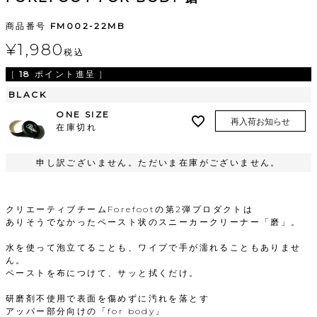
商品番号
FM002-22MB
¥
1,980
税込
[
18
ポイント進呈 ]
BLACK
ONE SIZE
再入荷お知らせ
在庫切れ
申し訳ございません。ただいま在庫がございません。
クリエーティブチームForefootの第2弾プロダクトは
ありそうでなかったペースト状のスニーカークリーナー「磨」。
水を使って泡立てることも、ワイプで手が濡れることもありませ
ん。
ペーストを布につけて、サッと拭くだけ。
研磨剤不使用で表面を傷めずに汚れを落とす
アッパー部分向けの「for body」