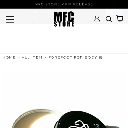
MFC STORE/EXAMPLE 公式アプ
MFC STORE APP RELEASE
リ
開く
MFC STORE
MFC STORE/EXAMPLE 公式アプリ -
Google Play
HOME
ALL ITEM
FOREFOOT FOR BODY 磨