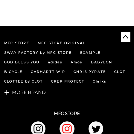
MFC STORE
MFC STORE ORIGINAL
ペー
ジト
SWAY FACTORY by MFC STORE
EXAMPLE
ップ
へ
GOD BLESS YOU
adidas
Amoe
BABYLON
BICYCLE
CARHARTT WIP
CHRIS PYRATE
CLOT
CLOTTEE by CLOT
CREP PROTECT
Clarks
MORE BRAND
MFC STORE