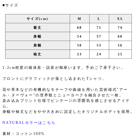
■サイズ
サイズ(cm)
M
L
XL
着丈
68
71
74
身幅
54
57
60
肩幅
50
53
56
袖丈
23
24
25
1-2cm程度の個体差・誤差が御座います。予めご了承下さい。
フロントにグラフィックが落とし込まれたTシャツ。
花や草木などの有機的なモチーフや曲線を用いた芸術様式"アー
ル・ヌーヴォー"の世界観とニューヨークを融合させた一枚。
染み込みプリント仕様でビンテージの雰囲気を感じさせるアイテ
ム。
身幅や袖丈などをやや大きめに設定したオリジナルボディを採用。
NATURALカラーはこちら
素材：コットン100%