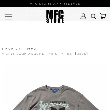
MFC STORE/EXAMPLE 公式アプ
MFC STORE APP RELEASE
リ
開く
MFC STORE
MFC STORE/EXAMPLE 公式アプリ -
Google Play
HOME
ALL ITEM
LFYT LOOK AROUND THE CITY TEE 【25SS】