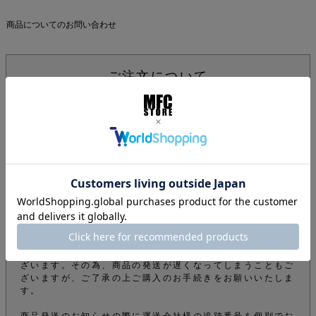
商品についてのお問い合わせ
ご注文について
下記注意事項をお読みになってから商品のご購入手続きをお
願い致します。
info@mfc-store.com から確認メールが届きます。 迷惑
メールフィルターの設定をされている場合は 受信可能設定
に変更して頂かないと届かないのでご注意ください。
オンラインショップの商品は実店舗でも販売しているため、
ご注文確定後でもタイミングにより在庫がない場合がござい
ます。できる限りそのようなことがないよう管理しておりま
すが、予めご了承下さい。
商品をご購入のお客様のオーダー内容から弊社の審査によ
り、電話やメールなどでオーダーを確認させて頂くことがご
ざいます。その為、商品の発送が遅くなってしまうこともご
ざいますが、ご了承の上ご購入のお手続きをお願いいたしま
す。
商品発送のお知らせの際に運送会社様の追跡番号を個別でお