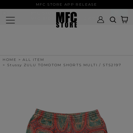
MFC STORE/EXAMPLE 公式アプ
MFC STORE APP RELEASE
リ
開く
MFC STORE
MFC STORE/EXAMPLE 公式アプリ -
Google Play
HOME
ALL ITEM
Stussy ZULU TOMOTOM SHORTS MULTI / STS2197