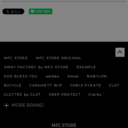
MFC STORE
MFC STORE ORIGINAL
ペー
ジト
SWAY FACTORY by MFC STORE
EXAMPLE
ップ
へ
GOD BLESS YOU
adidas
Amoe
BABYLON
BICYCLE
CARHARTT WIP
CHRIS PYRATE
CLOT
CLOTTEE by CLOT
CREP PROTECT
Clarks
MORE BRAND
MFC STORE