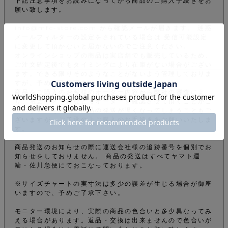
下記注意事項をお読みになってから商品のご購入手続きをお
願い致します。
info@mfc-store.com から確認メールが届きます。 迷惑
メールフィルターの設定をされている場合は 受信可能設定
に変更して頂かないと届かないのでご注意ください。
オンラインショップの商品は実店舗でも販売しているため、
ご注文確定後でもタイミングにより在庫がない場合がござい
ます。できる限りそのようなことがないよう管理しておりま
すが、予めご了承下さい。
商品をご購入のお客様のオーダー内容から弊社の審査によ
り、電話やメールなどでオーダーを確認させて頂くことがご
ざいます。その為、商品の発送が遅くなってしまうこともご
ざいますが、ご了承の上ご購入のお手続きをお願いいたしま
す。
商品発送のお知らせの際に運送会社様の追跡番号を個別でお
知らせをしておりません。 商品の発送はすべてヤマト運
輸・佐川急便にておこなっております。
※サイズチャートの実寸法は多少の誤差が生じる場合が御座
いますので、予めご了承下さい。
モニター環境により、実際の商品の色合いと多少異なってみ
える場合があります。返品・交換は出来ませんので色合いが