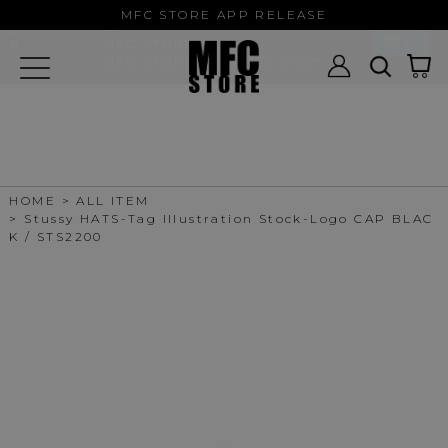
MFC STORE/EXAMPLE 公式アプ
MFC STORE APP RELEASE
リ
開く
MFC STORE
MFC STORE/EXAMPLE 公式アプリ -
Google Play
HOME
ALL ITEM
Stussy HATS-Tag Illustration Stock-Logo CAP BLAC
K / STS2200