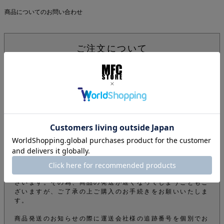
商品についてのお問い合わせ
ご注文について
下記注意事項をお読みになってから商品のご購入手続きをお
願い致します。
info@mfc-store.com から確認メールが届きます。 迷惑
メールフィルターの設定をされている場合は 受信可能設定
に変更して頂かないと届かないのでご注意ください。
オンラインショップの商品は実店舗でも販売しているため、
ご注文確定後でもタイミングにより在庫がない場合がござい
ます。できる限りそのようなことがないよう管理しておりま
すが、予めご了承下さい。
商品をご購入のお客様のオーダー内容から弊社の審査によ
り、電話やメールなどでオーダーを確認させて頂くことがご
ざいます。その為、商品の発送が遅くなってしまうこともご
ざいますが、ご了承の上ご購入のお手続きをお願いいたしま
す。
商品発送のお知らせの際に運送会社様の追跡番号を個別でお