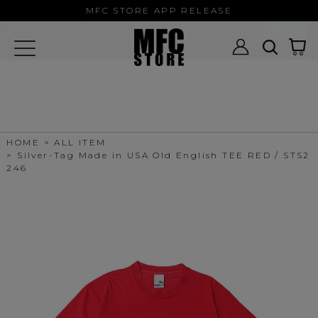
MFC STORE/EXAMPLE 公式アプ
MFC STORE APP RELEASE
リ
開く
MFC STORE
MFC STORE/EXAMPLE 公式アプリ -
Google Play
HOME
ALL ITEM
Silver-Tag Made in USA Old English TEE RED / STS2
246