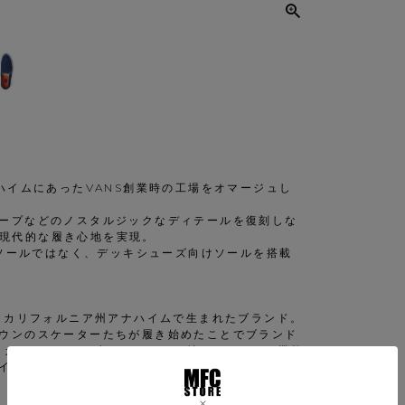
アナハイムにあったVANS創業時の工場をオマージュし
ープなどのノスタルジックなディテールを復刻しな
とで現代的な履き心地を実現。
ルソールではなく、デッキシューズ向けソールを搭載
カ・カリフォルニア州アナハイムで生まれたブランド。
ウンのスケーターたちが履き始めたことでブランド
ッカーをはじめ、多くのファンを魅了している。機能
インが現在まで愛され続けている。