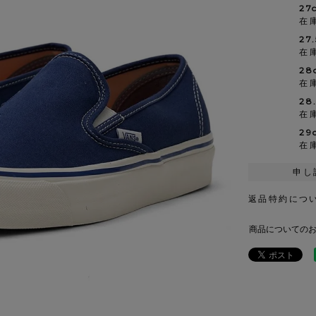
27
在
27
在
28
在
28
在
29
在
申し
返品特約につ
商品についての