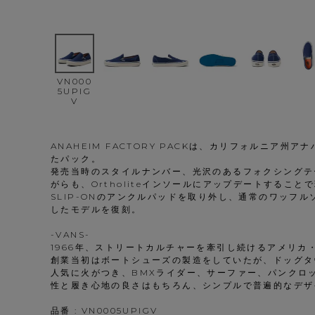
VN000
5UPIG
V
ANAHEIM FACTORY PACKは、カリフォルニア州
たパック。
発売当時のスタイルナンバー、光沢のあるフォクシングテ
がらも、Ortholiteインソールにアップデートするこ
SLIP-ONのアンクルパッドを取り外し、通常のワッフ
したモデルを復刻。
-VANS-
1966年、ストリートカルチャーを牽引し続けるアメリ
創業当初はボートシューズの製造をしていたが、ドッグタ
人気に火がつき、BMXライダー、サーファー、パンクロ
性と履き心地の良さはもちろん、シンプルで普遍的なデザ
品番 : VN0005UPIGV