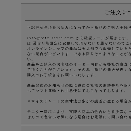
ご注文に
下記注意事項をお読みになってから商品のご購入手続
info@mfc-store.com から確認メールが届
は 受信可能設定に変更して頂かないと届かないのでご
オンラインショップの商品は実店舗でも販売している
ない場合がございます。できる限りそのようなことが
い。
商品をご購入のお客様のオーダー内容から弊社の審査
て頂くことがございます。その為、商品の発送が遅く
購入のお手続きをお願いいたします。
商品発送のお知らせの際に運送会社様の追跡番号を個
べてヤマト運輸・佐川急便にておこなっております。
※サイズチャートの実寸法は多少の誤差が生じる場合
モニター環境により、実際の商品の色合いと多少異な
せんので色合いが気になる場合はお電話にて問い合わ