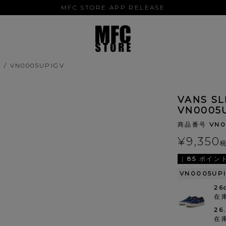
MFC STORE APP RELEASE
 / VN0005UPIGV
VANS SL
VN0005
商品番号
VN0
¥
9,350
[
85
ポイント
VN0005UP
26
在
26
在