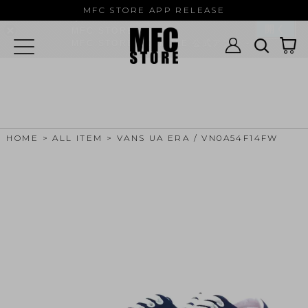
MFC STORE/EXAMPLE 公式アプ
MFC STORE APP RELEASE
リ
開く
MFC STORE
MFC STORE/EXAMPLE 公式アプリ -
Google Play
HOME
ALL ITEM
VANS UA ERA / VN0A54F14FW