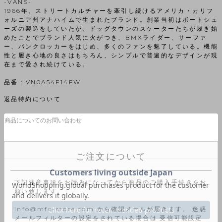
-VANS-
1966年、ストリートカルチャーを牽引し続けるアメリカ・カリフ
ォルニア州アナハイムで生まれたブランド。創業当初はボートシュ
ーズの製造をしていたが、ドッグタウンのスケーターたちが履き始
めたことでブランド人気に火がつき、BMXライダー、サーファ
ー、パンクロッカーをはじめ、多くのファンを魅了している。機能
性と履き心地の良さはもちろん、シンプルで普遍的なデザインが現
在まで愛され続けている。
品番 : VN0A54F14FW
返品特約について
商品についてのお問い合わせ
ご注文について
下記注意事項をお読みになってから商品のご購入手続きをお
願い致します。
info@mfc-store.com から確認メールが届きます。 迷惑
メールフィルターの設定をされている場合は 受信可能設定