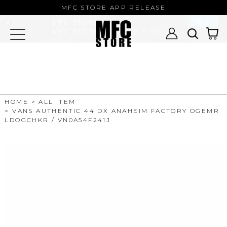
MFC STORE/EXAMPLE 公式アプ
MFC STORE APP RELEASE
リ
開く
MFC STORE
MFC STORE/EXAMPLE 公式アプリ -
Google Play
HOME
ALL ITEM
VANS AUTHENTIC 44 DX ANAHEIM FACTORY OGEMR
LDOGCHKR / VN0A54F241J