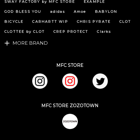
SWAY FACTORY by MFC STORE
EXAMPLE
ップ
へ
GOD BLESS YOU
adidas
Amoe
BABYLON
BICYCLE
CARHARTT WIP
CHRIS PYRATE
CLOT
CLOTTEE by CLOT
CREP PROTECT
Clarks
MORE BRAND
MFC STORE
MFC STORE ZOZOTOWN