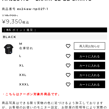
商品番号
ex24aw-tp027-1
¥
18,700
↓
¥
9,350
税込
[
85
ポイント進呈 ]
BLACK
M
再入荷お知らせ
在庫切れ
L
カートに入れる
XL
カートに入れる
XXL
カートに入れる
XXXL
カートに入れる
・こちらはクーポン対象外商品です。
商品写真はできる限り実物の色に近づけるよう加工しております
が、お客様のお使いのモニター設定、お部屋の照明等により実際の