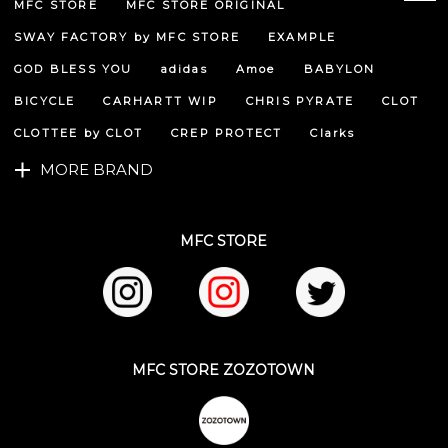
MFC STORE
MFC STORE ORIGINAL
ペー
ジト
SWAY FACTORY by MFC STORE
EXAMPLE
ップ
へ
GOD BLESS YOU
adidas
Amoe
BABYLON
BICYCLE
CARHARTT WIP
CHRIS PYRATE
CLOT
CLOTTEE by CLOT
CREP PROTECT
Clarks
MORE BRAND
MFC STORE
MFC STORE ZOZOTOWN