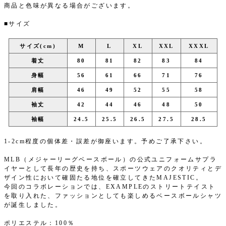
商品と色味が異なる場合がございます。
■サイズ
サイズ(cm)
M
L
XL
XXL
XXXL
着丈
80
81
82
83
84
身幅
56
61
66
71
76
肩幅
46
49
52
55
58
袖丈
42
44
46
48
50
袖幅
24.5
25.5
26.5
27.5
28.5
1-2cm程度の個体差・誤差が御座います。予めご了承下さい。
MLB（メジャーリーグベースボール）の公式ユニフォームサプラ
イヤーとして長年の歴史を持ち、スポーツウェアのクオリティとデ
ザイン性において確固たる地位を確立してきたMAJESTIC。
今回のコラボレーションでは、EXAMPLEのストリートテイスト
を取り入れた、ファッションとしても楽しめるベースボールシャツ
が誕生しました。
ポリエステル：100％