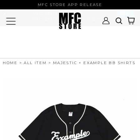
MFC STORE/EXAMPLE 公式アプ
MFC STORE APP RELEASE
リ
開く
MFC STORE
MFC STORE/EXAMPLE 公式アプリ -
Google Play
HOME
ALL ITEM
MAJESTIC × EXAMPLE BB SHIRTS