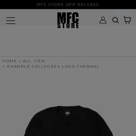
MFC STORE/EXAMPLE 公式アプ
MFC STORE APP RELEASE
リ
開く
MFC STORE
MFC STORE/EXAMPLE 公式アプリ -
Google Play
HOME
ALL ITEM
EXAMPLE COLLEGEEX LOGO THERMAL