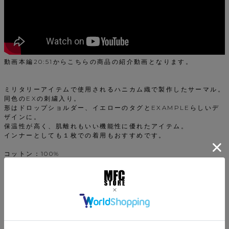
動画本編20:51からこちらの商品の紹介動画となります。
ミリタリーアイテムで使用されるハニカム織で製作したサーマル。
同色のEXの刺繍入り。
形はドロップショルダー、イエローのタグとEXAMPLEらしいデ
ザインに。
保温性が高く、肌離れもいい機能性に優れたアイテム。
インナーとしても１枚での着用もおすすめです。
コットン：100%
生産国：中国
返品特約について
商品についてのお問い合わせ