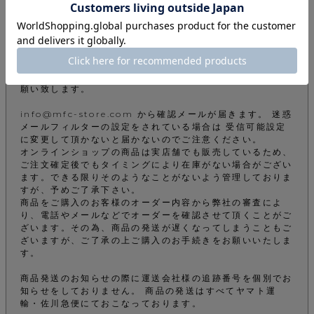
ご注文について
下記注意事項をお読みになってから商品のご購入手続きをお
願い致します。
info@mfc-store.com から確認メールが届きます。 迷惑
メールフィルターの設定をされている場合は 受信可能設定
に変更して頂かないと届かないのでご注意ください。
オンラインショップの商品は実店舗でも販売しているため、
ご注文確定後でもタイミングにより在庫がない場合がござい
ます。できる限りそのようなことがないよう管理しておりま
すが、予めご了承下さい。
商品をご購入のお客様のオーダー内容から弊社の審査によ
り、電話やメールなどでオーダーを確認させて頂くことがご
ざいます。その為、商品の発送が遅くなってしまうこともご
ざいますが、ご了承の上ご購入のお手続きをお願いいたしま
す。
商品発送のお知らせの際に運送会社様の追跡番号を個別でお
知らせをしておりません。 商品の発送はすべてヤマト運
輸・佐川急便にておこなっております。