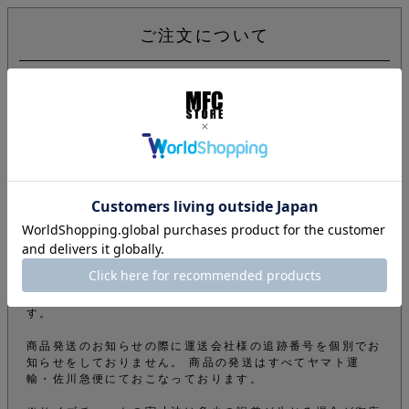
ご注文について
下記注意事項をお読みになってから商品のご購入手続きをお
願い致します。
info@mfc-store.com から確認メールが届きます。 迷惑
メールフィルターの設定をされている場合は 受信可能設定
に変更して頂かないと届かないのでご注意ください。
オンラインショップの商品は実店舗でも販売しているため、
ご注文確定後でもタイミングにより在庫がない場合がござい
ます。できる限りそのようなことがないよう管理しておりま
すが、予めご了承下さい。
商品をご購入のお客様のオーダー内容から弊社の審査によ
り、電話やメールなどでオーダーを確認させて頂くことがご
ざいます。その為、商品の発送が遅くなってしまうこともご
ざいますが、ご了承の上ご購入のお手続きをお願いいたしま
す。
商品発送のお知らせの際に運送会社様の追跡番号を個別でお
知らせをしておりません。 商品の発送はすべてヤマト運
輸・佐川急便にておこなっております。