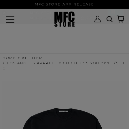
MFC STORE/EXAMPLE 公式アプ
MFC STORE APP RELEASE
リ
開く
MFC STORE
MFC STORE/EXAMPLE 公式アプリ -
Google Play
HOME
ALL ITEM
LOS ANGELS APPALEL x GOD BLESS YOU 2nd L/S TE
E