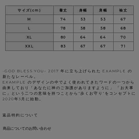
サイズ(cm)
着丈
身幅
肩幅
袖丈
M
74
53
53
67
L
78
58
58
68
XL
80
64
64
70
XXL
83
67
67
71
-GOD BLESS YOU- 2017 年に立ち上げられた EXAMPLE の
新たなレーベル。
EXAMPLE のデザインの中でよく使われてきたワードの一つから
由来しており「あなたに神のご加護がありますように」 「お大事
に」という二つの意味を持つことから”歩くお守り”をコンセプトに
2020年3月に始動。
返品特約について
商品についてのお問い合わせ