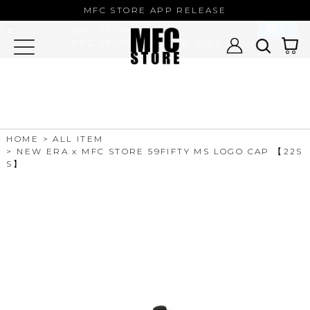
MFC STORE/EXAMPLE 公式アプ
MFC STORE APP RELEASE
リ
開く
MFC STORE
MFC STORE/EXAMPLE 公式アプリ -
Google Play
HOME
ALL ITEM
NEW ERA x MFC STORE 59FIFTY MS LOGO CAP 【22S
S】