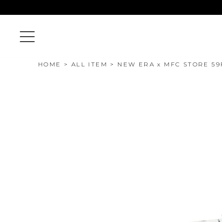
HOME
ALL ITEM
NEW ERA x MFC STORE 59