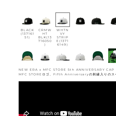
BLACK
CRMW
WHTN
(137161
HT
VY
51)
BLK(13
STRIP
716050
E(1371
)
6149)
NEW ERA x MFC STORE 5th ANNIVERSARY CAP
MFC STOREロゴ、Fifth Anniversaryの刺繍入り