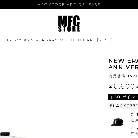
MFC STORE APP RELEASE
FIFTY 5th ANNIVERSARY MS LOGO CAP 【23SS】
NEW ERA
ANNIVE
商品番号
137
¥
6,600
[
60
ポイント
BLACK(1371
7 
在
7 
在