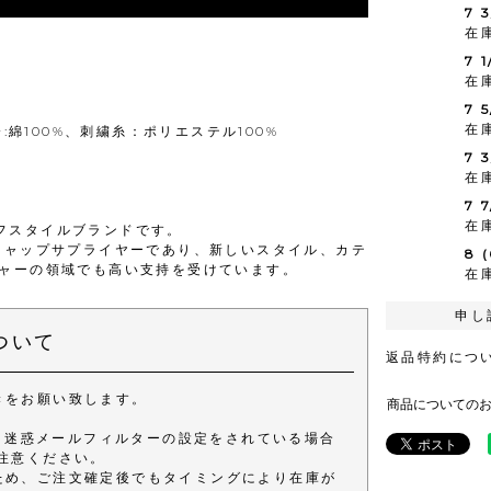
7 
在
7 
在
7 
在
:綿100%、刺繍糸：ポリエステル100%
7 
在
7 
在
イフスタイルブランドです。
キャップサプライヤーであり、新しいスタイル、カテ
8 
ャーの領域でも高い支持を受けています。
在
申し
ついて
返品特約につ
きをお願い致します。
商品についての
きます。 迷惑メールフィルターの設定をされている場合
注意ください。
ため、ご注文確定後でもタイミングにより在庫が