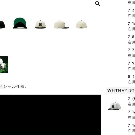
在
7 
在
7 
在
7 
在
7 
在
7 
在
8 
在
のスペシャル仕様。
WHTNVY STR
7 
在
7 
在
7 1
在