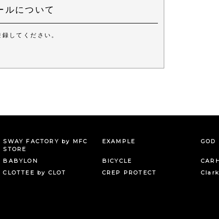
ールについて
登録してください。
。
SWAY FACTORY by MFC
EXAMPLE
GOD 
STORE
BABYLON
BICYCLE
CAR
CLOTTEE by CLOT
CREP PROTECT
Clar