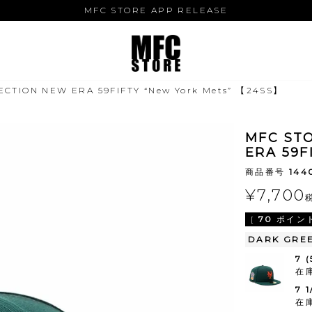
MFC STORE APP RELEASE
CTION NEW ERA 59FIFTY “New York Mets” 【24SS】
MFC ST
ERA 59F
商品番号
144
¥
7,700
[
70
ポイント
DARK GRE
7 
在
7 
在