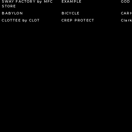
SWAY FACTORY by MFC
EXAMPLE
GOD 
STORE
BABYLON
BICYCLE
CAR
CLOTTEE by CLOT
CREP PROTECT
Clar