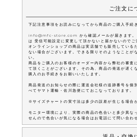
ご注文に
下記注意事項をお読みになってから商品のご購入手続
info@mfc-store.com から確認メールが届
は 受信可能設定に変更して頂かないと届かないのでご
オンラインショップの商品は実店舗でも販売している
ない場合がございます。できる限りそのようなことが
い。
商品をご購入のお客様のオーダー内容から弊社の審査
て頂くことがございます。その為、商品の発送が遅く
購入のお手続きをお願いいたします。
商品発送のお知らせの際に運送会社様の追跡番号を個
べてヤマト運輸・佐川急便にておこなっております。
※サイズチャートの実寸法は多少の誤差が生じる場合
モニター環境により、実際の商品の色合いと多少異な
せんので色合いが気になる場合はお電話にて問い合わ
返品・交換