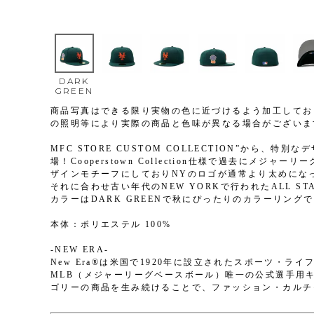
DARK
GREEN
商品写真はできる限り実物の色に近づけるよう加工してお
の照明等により実際の商品と色味が異なる場合がございま
MFC STORE CUSTOM COLLECTION”から、特別なデザ
場！Cooperstown Collection仕様で過去にメ
ザインモチーフにしておりNYのロゴが通常より太めにな
それに合わせ古い年代のNEW YORKで行われたALL ST
カラーはDARK GREENで秋にぴったりのカラーリング
本体：ポリエステル 100%
-NEW ERA-
New Era®は米国で1920年に設立されたスポーツ・ラ
MLB（メジャーリーグベースボール）唯一の公式選手用
ゴリーの商品を生み続けることで、ファッション・カルチ