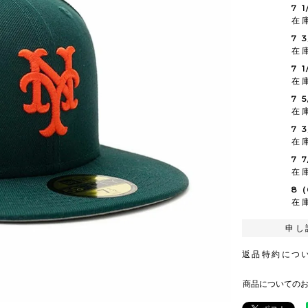
7 1
在
7 
在
7 
在
7 
在
7 
在
7 
在
8 
在
申し
返品特約につ
商品についての