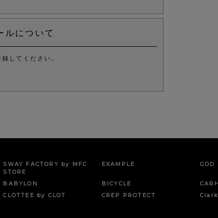
ールについて
登録してください。
。
SWAY FACTORY by MFC
EXAMPLE
GOD 
STORE
BABYLON
BICYCLE
CAR
CLOTTEE by CLOT
CREP PROTECT
Clar