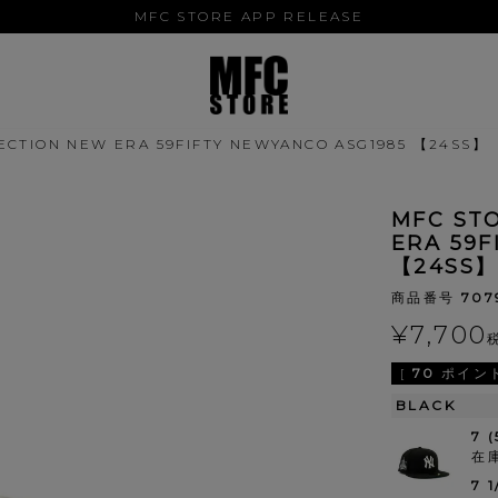
MFC STORE APP RELEASE
ECTION NEW ERA 59FIFTY NEWYANCO ASG1985 【24SS】
MFC ST
ERA 59F
【24SS】
商品番号
707
¥
7,700
[
70
ポイント
BLACK
7 
在
7 