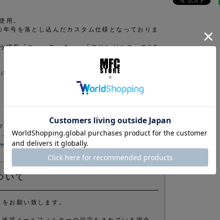
使用。
5”の年号を落とし込んだカスタム仕様となっておりま
う場所「ニューヨーク」、「ロサンゼルス」の2チ
FTYとLP 59FIFTYの2型展開となっておりま
イフスタイルブランドです。
キャップサプライヤーであり、新しいスタイル、カテ
ャーの領域でも高い支持を受けています。
ついて
きをお願い致します。
きます。 迷惑メールフィルターの設定をされている場合