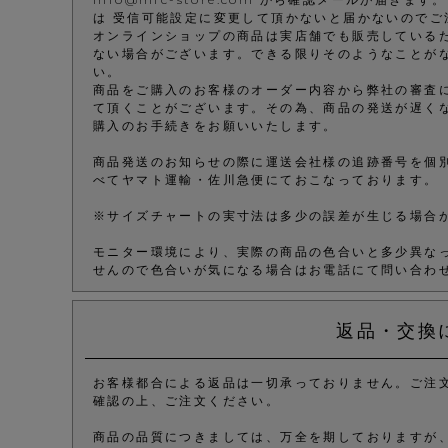
は 受信可能設定に変更して頂かないと届かないのでご
オンラインショップの商品は実店舗でも販売している
ない場合がございます。できる限りそのようなことが
い。
商品をご購入のお客様のオーダー内容から弊社の審査
て頂くことがございます。その為、商品の発送が遅く
購入のお手続きをお願いいたします。
商品発送のお知らせの際に運送会社様の追跡番号を個
べてヤマト運輸・佐川急便にておこなっております。
※サイズチャートの実寸法は多少の誤差が生じる場合
モニター環境により、実際の商品の色合いと多少異な
せんので色合いが気になる場合はお電話にて問い合わ
返品・交換
お客様都合による返品は一切承っておりません。ご注
確認の上、ご注文ください。
商品の品質につきましては、万全を期しておりますが