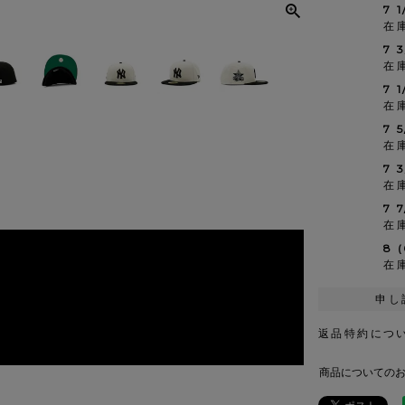
7 1
在
7 
在
7 
在
7 
在
7 
在
7 
在
8 
在
申し
返品特約につ
商品についての