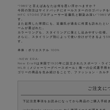
“1985”と言えばあなたは何を思い浮かべますか？
今回の別注はサイドパッチにオールスターのロゴパッチを
MFC STOREプロデューサー近藤氏と馴染み深い”198
す。
また起用した球団にも、近藤氏が過去に何度も訪れたとい
ームが選ばれた。
カラーリングも、スタイリングに落とし込みやすい仕様。
さらに、スタイリング別によって使い分けができるよう59FI
す。
本体：ポリエステル 100%
-NEW ERA-
New Era®は米国で1920年に設立されたスポーツ・ラ
MLB（メジャーリーグベースボール）唯一の公式選手用
ゴリーの商品を生み続けることで、ファッション・カルチ
ご注文に
下記注意事項をお読みになってから商品のご購入手続
info@mfc-store.com から確認メールが届