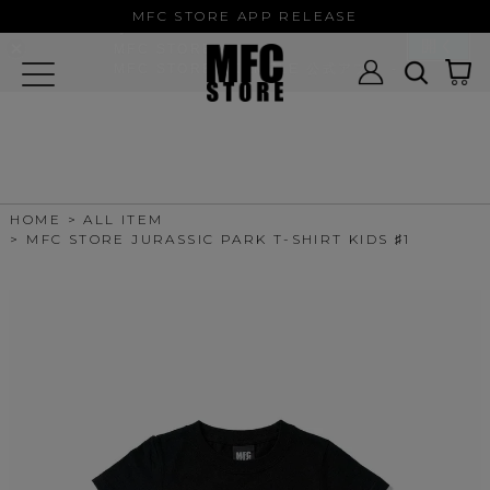
MFC STORE/EXAMPLE 公式アプ
MFC STORE APP RELEASE
リ
開く
MFC STORE
MFC STORE/EXAMPLE 公式アプリ -
Google Play
HOME
ALL ITEM
MFC STORE JURASSIC PARK T-SHIRT KIDS ♯1