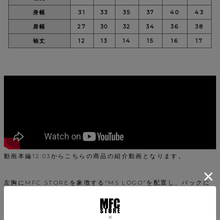
身幅
31
33
35
37
40
43
肩幅
27
30
32
34
36
38
袖丈
12
13
14
15
16
17
動画本編12:03からこちらの商品の紹介動画となります。
左胸にMFC STOREを象徴する“MS LOGO”を配置し、バックに
は、映画ジュラシック・パークで実際に使用されたインパクトのあ
る“グラフィクロゴ”落とし込んだTシャツ。
アダルトサイズもあり、親子での着用が可能な一着。