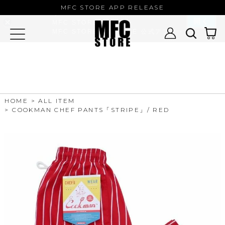
MFC STORE/EXAMPLE 公式アプ
MFC STORE APP RELEASE
リ
開く
MFC STORE
MFC STORE/EXAMPLE 公式アプリ -
Google Play
HOME
ALL ITEM
COOKMAN CHEF PANTS「STRIPE」/ RED