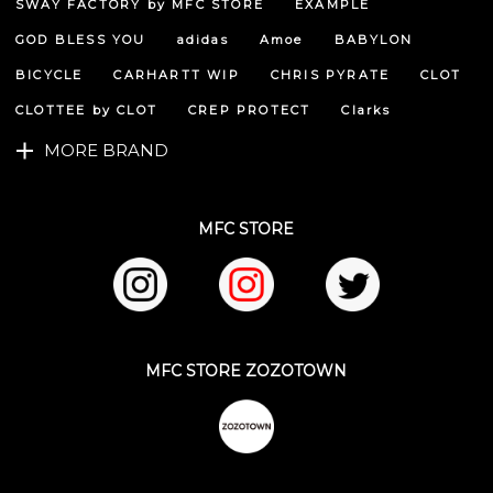
SWAY FACTORY by MFC STORE
EXAMPLE
ップ
へ
GOD BLESS YOU
adidas
Amoe
BABYLON
BICYCLE
CARHARTT WIP
CHRIS PYRATE
CLOT
CLOTTEE by CLOT
CREP PROTECT
Clarks
MORE BRAND
MFC STORE
MFC STORE ZOZOTOWN