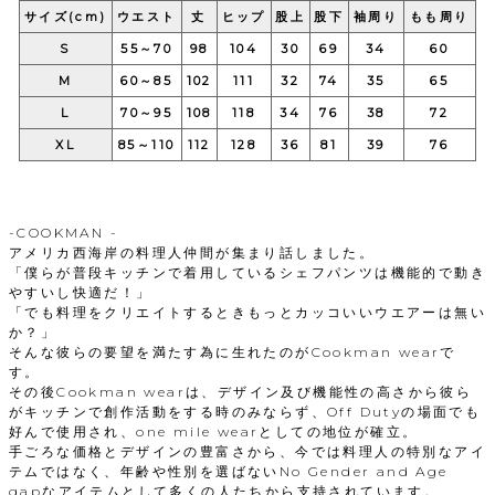
サイズ(cm)
ウエスト
丈
ヒップ
股上
股下
袖周り
もも周り
S
55～70
98
104
30
69
34
60
M
60～85
102
111
32
74
35
65
L
70～95
108
118
34
76
38
72
XL
85～110
112
128
36
81
39
76
-COOKMAN -
アメリカ西海岸の料理人仲間が集まり話しました。
「僕らが普段キッチンで着用しているシェフパンツは機能的で動き
やすいし快適だ！」
「でも料理をクリエイトするときもっとカッコいいウエアーは無い
か？」
そんな彼らの要望を満たす為に生れたのがCookman wearで
す。
その後Cookman wearは、デザイン及び機能性の高さから彼ら
がキッチンで創作活動をする時のみならず、Off Dutyの場面でも
好んで使用され、one mile wearとしての地位が確立。
手ごろな価格とデザインの豊富さから、今では料理人の特別なアイ
テムではなく、年齢や性別を選ばないNo Gender and Age
gapなアイテムとして多くの人たちから支持されています。