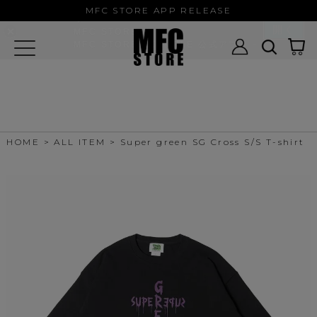
MFC STORE/EXAMPLE 公式アプ
MFC STORE APP RELEASE
リ
開く
MFC STORE
MFC STORE/EXAMPLE 公式アプリ -
Google Play
HOME
ALL ITEM
Super green SG Cross S/S T-shirt