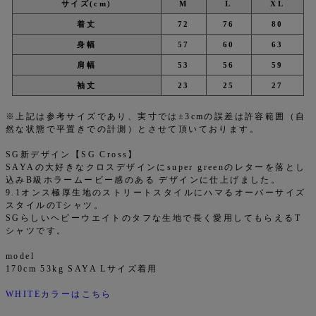
サイズ(cm)
M
L
XL
着丈
72
76
80
身幅
57
60
63
肩幅
53
56
59
袖丈
23
25
27
※上記は参考サイズであり、実寸では±3cmの誤差は許容範囲（自
然な状態で平置きでの計測）とさせて頂いております。
SG新デザイン【SG Cross】
SAYAの大好きなクロスデザインにsuper greenのレターを落とし
込みB級ホラームービー感のある デザインに仕上げました。
9.1オンス極厚生地のストリートスタイルにハマるオーバーサイズ
スタイルのTシャツ。
SGらしいヘビーウエイトのタフな生地で長く愛用してもらえるT
シャツです。
model
170cm 53kg SAYA Lサイズ着用
WHITEカラーはこちら