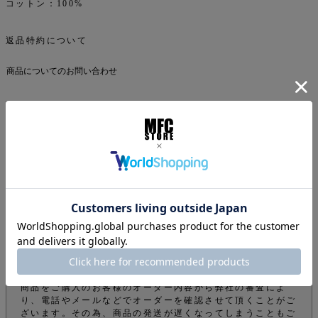
コットン：100%
返品特約について
商品についてのお問い合わせ
ご注文について
下記注意事項をお読みになってから商品のご購入手続きをお
願い致します。
info@mfc-store.com から確認メールが届きます。 迷惑
メールフィルターの設定をされている場合は 受信可能設定
に変更して頂かないと届かないのでご注意ください。
オンラインショップの商品は実店舗でも販売しているため、
ご注文確定後でもタイミングにより在庫がない場合がござい
ます。できる限りそのようなことがないよう管理しておりま
すが、予めご了承下さい。
商品をご購入のお客様のオーダー内容から弊社の審査によ
り、電話やメールなどでオーダーを確認させて頂くことがご
ざいます。その為、商品の発送が遅くなってしまうこともご