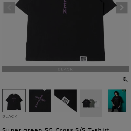
BLACK
BLACK
Super green SG Cross S/S T-shirt