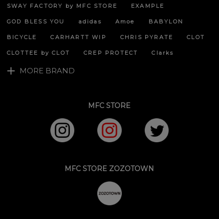
ジト
SWAY FACTORY by MFC STORE
EXAMPLE
ップ
へ
GOD BLESS YOU
adidas
Amoe
BABYLON
BICYCLE
CARHARTT WIP
CHRIS PYRATE
CLOT
CLOTTEE by CLOT
CREP PROTECT
Clarks
MORE BRAND
MFC STORE
MFC STORE ZOZOTOWN