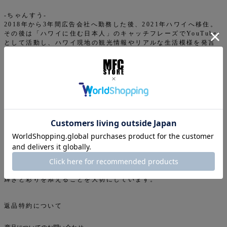
-ちゃんすう-
2018年から3年間広告会社へ勤務した後、2021年ハワイへ移住。
その後は「ハワイに住む日本人」のキャッチフレーズでYouTuber
として活動し、ハワイ現地の観光情報やリアルな生活模様を発言
中。
youtube :
https://www.youtube.com/@chance.u-world
Instagram ：
https://www.instagram.com/kensukes.jp/
X ：
https://x.com/chansuu_life
-Amoe（アモエ）-
「amo＝光のきらめき」「moe＝願いが叶う」というハワイ語に由
来する、ハワイ発祥のアクセサリーブランド。
自然の美しさからインスピレーションを受け、天然石や素材本来の
魅力を最大限に活かしながら、ひとつひとつ丁寧に制作していま
す。
Amoeのアクセサリーは、身につける人の魅力を引き出し、日常に
輝きと彩りを添えることを大切にしています。
返品特約について