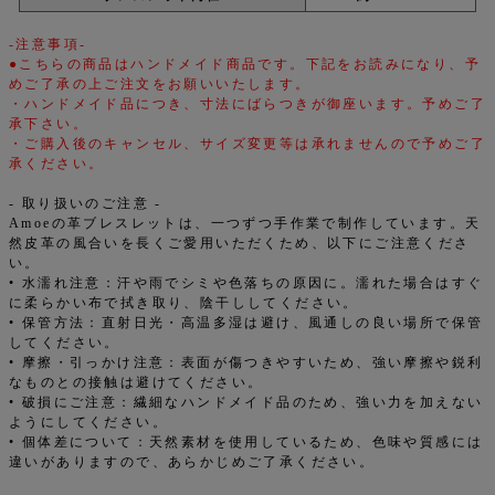
-注意事項-
●こちらの商品はハンドメイド商品です。下記をお読みになり、予
めご了承の上ご注文をお願いいたします。
・ハンドメイド品につき、寸法にばらつきが御座います。予めご了
承下さい。
・ご購入後のキャンセル、サイズ変更等は承れませんので予めご了
承ください。
- 取り扱いのご注意 -
Amoeの革ブレスレットは、一つずつ手作業で制作しています。天
然皮革の風合いを長くご愛用いただくため、以下にご注意くださ
い。
• 水濡れ注意：汗や雨でシミや色落ちの原因に。濡れた場合はすぐ
に柔らかい布で拭き取り、陰干ししてください。
• 保管方法：直射日光・高温多湿は避け、風通しの良い場所で保管
してください。
• 摩擦・引っかけ注意：表面が傷つきやすいため、強い摩擦や鋭利
なものとの接触は避けてください。
• 破損にご注意：繊細なハンドメイド品のため、強い力を加えない
ようにしてください。
• 個体差について：天然素材を使用しているため、色味や質感には
違いがありますので、あらかじめご了承ください。