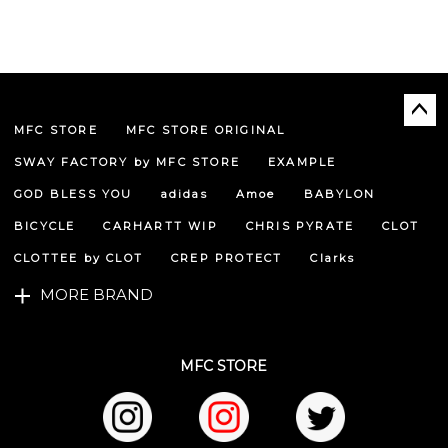
MFC STORE
MFC STORE ORIGINAL
ペー
ジト
SWAY FACTORY by MFC STORE
EXAMPLE
ップ
へ
GOD BLESS YOU
adidas
Amoe
BABYLON
BICYCLE
CARHARTT WIP
CHRIS PYRATE
CLOT
CLOTTEE by CLOT
CREP PROTECT
Clarks
MORE BRAND
MFC STORE