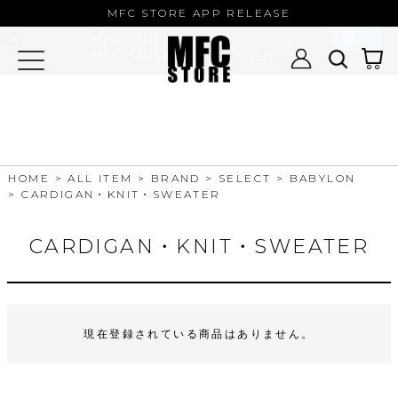
MFC STORE/EXAMPLE 公式アプ
MFC STORE APP RELEASE
リ
開く
MFC STORE
MFC STORE/EXAMPLE 公式アプリ -
Google Play
HOME
ALL ITEM
BRAND
SELECT
BABYLON
CARDIGAN・KNIT・SWEATER
CARDIGAN・KNIT・SWEATER
現在登録されている商品はありません。