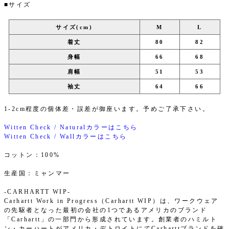
■サイズ
サイズ(cm)
M
L
着丈
80
82
身幅
66
68
肩幅
51
53
袖丈
64
66
1-2cm程度の個体差・誤差が御座います。予めご了承下さい。
Witten Check / Naturalカラーはこちら
Witten Check / Wallカラーはこちら
コットン：100%
生産国：ミャンマー
-CARHARTT WIP-
Carhartt Work in Progress（Carhartt WIP）は、ワークウェア
の先駆者となった最初の会社の1つであるアメリカのブランド
「Carhartt」の一部門から形成されています。創業者のハミルト
ン・カーハートがアメリカ・デトロイトにてCarharttブランドを確