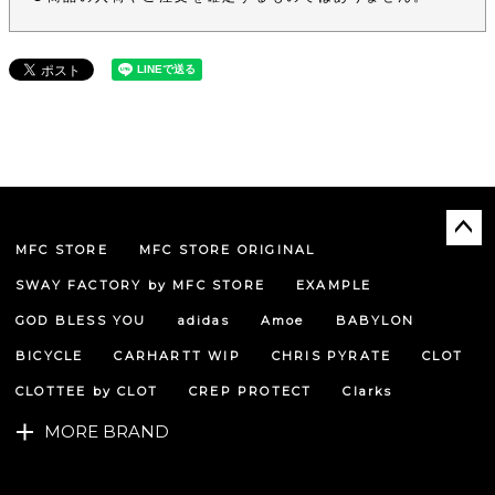
MFC STORE
MFC STORE ORIGINAL
ペー
ジト
SWAY FACTORY by MFC STORE
EXAMPLE
ップ
へ
GOD BLESS YOU
adidas
Amoe
BABYLON
BICYCLE
CARHARTT WIP
CHRIS PYRATE
CLOT
CLOTTEE by CLOT
CREP PROTECT
Clarks
MORE BRAND