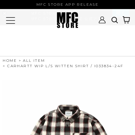
MFC STORE/EXAMPLE 公式アプ
MFC STORE APP RELEASE
リ
開く
MFC STORE
MFC STORE/EXAMPLE 公式アプリ -
Google Play
HOME
ALL ITEM
CARHARTT WIP L/S WITTEN SHIRT / I033834-24F