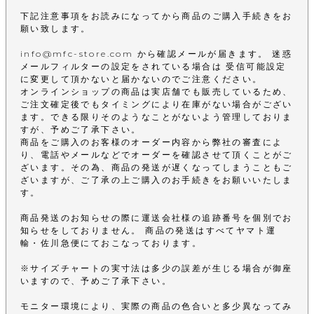
下記注意事項をお読みになってから商品のご購入手続きをお
願い致します。
info@mfc-store.com から確認メールが届きます。 迷惑
メールフィルターの設定をされている場合は 受信可能設定
に変更して頂かないと届かないのでご注意ください。
オンラインショップの商品は実店舗でも販売しているため、
ご注文確定後でもタイミングにより在庫がない場合がござい
ます。できる限りそのようなことがないよう管理しておりま
すが、予めご了承下さい。
商品をご購入のお客様のオーダー内容から弊社の審査によ
り、電話やメールなどでオーダーを確認させて頂くことがご
ざいます。その為、商品の発送が遅くなってしまうこともご
ざいますが、ご了承の上ご購入のお手続きをお願いいたしま
す。
商品発送のお知らせの際に運送会社様の追跡番号を個別でお
知らせをしておりません。 商品の発送はすべてヤマト運
輸・佐川急便にておこなっております。
※サイズチャートの実寸法は多少の誤差が生じる場合が御座
いますので、予めご了承下さい。
モニター環境により、実際の商品の色合いと多少異なってみ