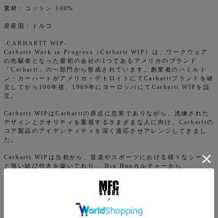
素材：コットン 100%
原産国：トルコ
-CARHARTT WIP-
Carhartt Work in Progress（Carhartt WIP）は、ワークウェア
の先駆者となった最初の会社の1つであるアメリカのブランド
「Carhartt」の一部門から形成されています。創業者のハミルト
ン・カーハートがアメリカ・デトロイトにてCarharttブランドを確
立してから100年後、1989年にヨーロッパにてCarhartt WIPを設
立。
Carhartt WIPはCarharttの原点に忠実でありながら、洗練された
デザインとクオリティを重視するさまざまな人に向け、Carharttの
コア製品のアイデンティティを深く適応させアレンジしてきまし
た。
Carhartt WIPは当初から、音楽やスポーツにおける様々なシーン
と強い結び付きを築いており、 Hip Hopカルチャーから
Skateboard、Graffiti、BMXまで、アンダーグラウンドシーンで
高い評価を受けているブランドとなりました。また、A.P.C.、
Neighborhood、Patta、Vans、Junya Watanabeなど数々のブラ
ンドとのエクスクルーシブなコラボレーションも行っています。