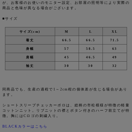
が、お客様のお使いのモニター設定、お部屋の照明等により実際の
商品と色味が異なる場合がございます。
■サイズ
サイズ(cm)
M
L
XL
着丈
66.5
66.5
71.5
身幅
57
58.5
63
肩幅
45
46.5
49
袖丈
30
30
32
同商品でも、生産の過程で1～2cm程の個体差が生じる場合があり
ます。
ショートスリーブチェッカーポロは、総柄の市松模様が特徴の軽量
コットンニット。リブニットの襟とボタン付きのハーフ前立てが特
徴。胸にはCロゴの刺繍入り。
BLACKカラーはこちら