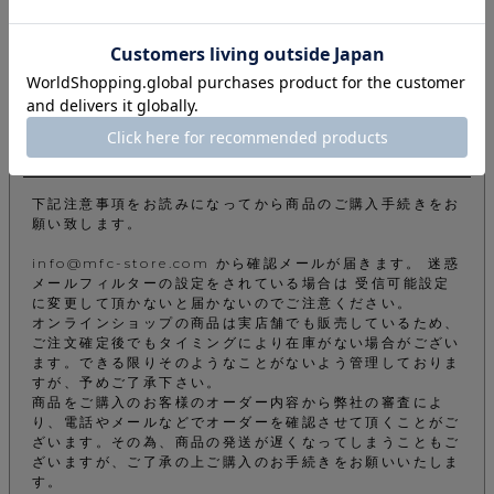
返品特約について
商品についてのお問い合わせ
ご注文について
下記注意事項をお読みになってから商品のご購入手続きをお
願い致します。
info@mfc-store.com から確認メールが届きます。 迷惑
メールフィルターの設定をされている場合は 受信可能設定
に変更して頂かないと届かないのでご注意ください。
オンラインショップの商品は実店舗でも販売しているため、
ご注文確定後でもタイミングにより在庫がない場合がござい
ます。できる限りそのようなことがないよう管理しておりま
すが、予めご了承下さい。
商品をご購入のお客様のオーダー内容から弊社の審査によ
り、電話やメールなどでオーダーを確認させて頂くことがご
ざいます。その為、商品の発送が遅くなってしまうこともご
ざいますが、ご了承の上ご購入のお手続きをお願いいたしま
す。