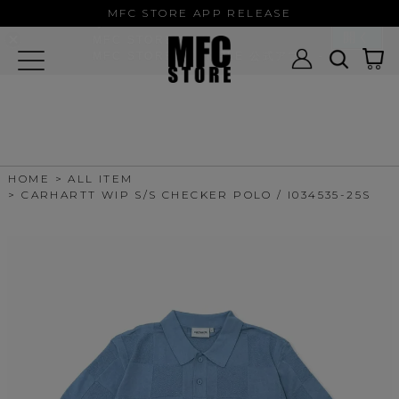
MFC STORE/EXAMPLE 公式アプ
MFC STORE APP RELEASE
リ
開く
MFC STORE
MFC STORE/EXAMPLE 公式アプリ -
Google Play
HOME
ALL ITEM
CARHARTT WIP S/S CHECKER POLO / I034535-25S