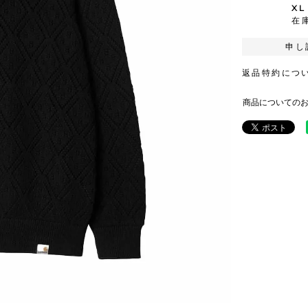
XL
在
申し
返品特約につ
商品についての