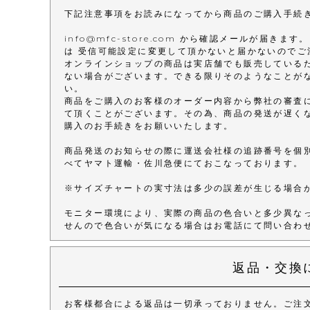
下記注意事項をお読みになってから商品のご購入手続
info@mfc-store.com から確認メールが届
は 受信可能設定に変更して頂かないと届かないのでご
オンラインショップの商品は実店舗でも販売している
ない場合がございます。できる限りそのようなことが
い。
商品をご購入のお客様のオーダー内容から弊社の審査
て頂くことがございます。その為、商品の発送が遅く
購入のお手続きをお願いいたします。
商品発送のお知らせの際に運送会社様の追跡番号を個
べてヤマト運輸・佐川急便にておこなっております。
※サイズチャートの実寸法は多少の誤差が生じる場合
モニター環境により、実際の商品の色合いと多少異な
せんので色合いが気になる場合はお電話にて問い合わ
返品・交換
お客様都合による返品は一切承っておりません。ご注