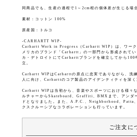
同商品でも、生産の過程で1～2cm程の個体差が生じる場
素材：コットン 100%
原産国：トルコ
-CARHARTT WIP-
Carhartt Work in Progress（Carhartt 
メリカのブランド「Carhartt」の一部門から形成され
カ・デトロイトにてCarharttブランドを確立してから100年
立。
Carhartt WIPはCarharttの原点に忠実でありな
人に向け、Carharttのコア製品のアイデンティティを
Carhartt WIPは当初から、音楽やスポーツにおける様々
ルチャーからSkateboard、Graffiti、BMXまで
ドとなりました。また、A.P.C.、Neighborhood、Patt
クスクルーシブなコラボレーションも行っています。
ご注文に