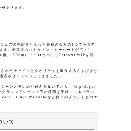
合があります。
WIP）は、ワークウェアの先駆者となった最初の会社の1つであるア
ています。創業者のハミルトン・カーハートがアメリ
後、1989年にヨーロッパにてCarhartt WIPを設
がら、洗練されたデザインとクオリティを重視するさまざまな
深く適応させアレンジしてきました。
なシーンと強い結び付きを築いており、 Hip Hopカ
、アンダーグラウンドシーンで高い評価を受けているブラン
a、Vans、Junya Watanabeなど数々のブランドとのエ
ついて