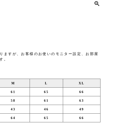
りますが、お客様のお使いのモニター設定、お部屋
す。
M
L
XL
61
65
66
58
61
63
43
46
49
64
65
66