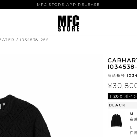
MFC STORE APP RELEASE
ATER / I034538-25S
CARHAR
I034538
商品番号
I03
¥
30,80
[
280
ポイン
BLACK
M
在
L
在